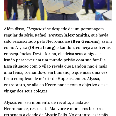
Além disso,
“Legacies”
se despede de um personagem
regular da série. Rafael (
Peyton ‘Alex’ Smith
), que havia
sido ressuscitado pelo Necromance (
Ben Geurens
), assim
como Alyssa (
Olivia Liang
) e Landon, começa a sofrer as
consequências. Desta forma, ele deixa seus amigos e
irmão para viver em um mundo prisão com sua família.
Essa situação com o vilão revela que Landon não é mais
uma fênix, tornando-o em humano, o que mais uma vez
fez o complexo de mártir de Hope ascender. Alyssa,
entretanto, se alia ao Necromance com o objetivo de se
vingar dos seus colegas.
Alyssa, em seu momento de revolta, aliada ao
Necromance, ressuscita Malivore e monstros bizarros
retornam à cidade de Mystic Falls. No entanto, as irmãs