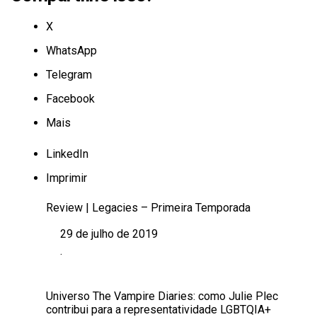
X
WhatsApp
Telegram
Facebook
Mais
LinkedIn
Imprimir
Review | Legacies – Primeira Temporada
29 de julho de 2019
Data
.
Em relação a
Universo The Vampire Diaries: como Julie Plec
contribui para a representatividade LGBTQIA+