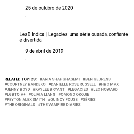
25 de outubro de 2020
Data
.
Em relação a
LesB Indica | Legacies: uma série ousada, confiante
e divertida
9 de abril de 2019
Data
.
Em relação a
RELATED TOPICS:
ARIA SHAHGHASEMI
BEN GEURENS
COURTNEY BANDEKO
DANIELLE ROSE RUSSELL
HBO MAX
JENNY BOYD
KAYLEE BRYANT
LEGACIES
LEO HOWARD
LGBTQIA+
OLIVIA LIANG
OMONO OKOJIE
PEYTON ALEX SMITH
QUINCY FOUSE
SÉRIES
THE ORIGINALS
THE VAMPIRE DIARIES