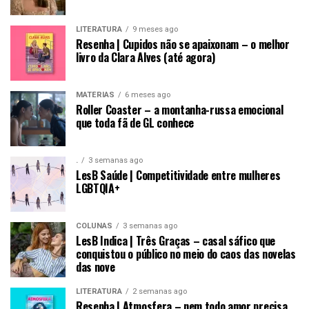
LITERATURA
9 meses ago
Resenha | Cupidos não se apaixonam – o melhor
livro da Clara Alves (até agora)
MATÉRIAS
6 meses ago
Roller Coaster – a montanha-russa emocional
que toda fã de GL conhece
.
3 semanas ago
LesB Saúde | Competitividade entre mulheres
LGBTQIA+
COLUNAS
3 semanas ago
LesB Indica | Três Graças – casal sáfico que
conquistou o público no meio do caos das novelas
das nove
LITERATURA
2 semanas ago
Resenha | Atmosfera – nem todo amor precisa