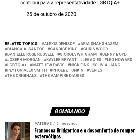
contribui para a representatividade LGBTQIA+
25 de outubro de 2020
Data
.
Em relação a
RELATED TOPICS:
ALEXIS DENISOF
ARIA SHAHGHASEMI
BIANCA A. SANTOS
CANDICE KING
CHRIS WOOD
DANIELLE ROSE RUSSELL
GIORGIA WHIGHAM
JENNY BOYD
JOSEPH MORGAN
KAYLEE BRYANT
LEGACIES
LEO HOWARD
LGBTQIA+
MATTHEW DAVIS
NICK FINK
OLIVIA LIANG
PEYTON ALEX SMITH
PHOEBE TONKIN
SÉRIES
THE ORIGINALS
THE VAMPIRE DIARIES
BOMBANDO
MATÉRIAS
6 meses ago
Francesca Bridgerton e o desconforto de romper
estereótipos