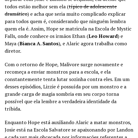
todos estão melhor sem ela (
típico de adolescente
dramático
) e acha que seria muito complicado explicar
para todos quem é, considerando que ninguém lembra
quem ela é. Assim, Hope se matricula na Escola de Mystic
Falls, onde conhece os irmãos Ethan (
Leo Howard
) e
Maya (
Bianca A. Santos
), e Alaric agora trabalha como
diretor.
Com o retorno de Hope, Malivore surge novamente e
recomeça a enviar monstros para a escola, e ela
constantemente tenta lutar sozinha contra eles. Em um
desses episódios, Lizzie é possuída por um monstro e a
grande carga de magia sombria em seu corpo torna
possível que ela lembre a verdadeira identidade da
tríbida.
Enquanto Hope está auxiliando Alaric a matar monstros,
Josie está na Escola Salvatore se apaixonando por Landon
e cada vez mais obcecada por informações referentes a