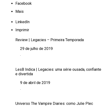
Facebook
Mais
LinkedIn
Imprimir
Review | Legacies – Primeira Temporada
29 de julho de 2019
Data
.
Em relação a
LesB Indica | Legacies: uma série ousada, confiante
e divertida
9 de abril de 2019
Data
.
Em relação a
Universo The Vampire Diaries: como Julie Plec