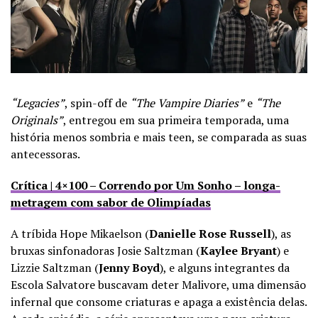
“Legacies”
, spin-off de
“The Vampire Diaries”
e
“The
Originals”
, entregou em sua primeira temporada, uma
história menos sombria e mais teen, se comparada as suas
antecessoras.
Crítica | 4×100 – Correndo por Um Sonho – longa-
metragem com sabor de Olimpíadas
A tríbida Hope Mikaelson (
Danielle Rose Russell
), as
bruxas sinfonadoras Josie Saltzman (
Kaylee Bryant
) e
Lizzie Saltzman (
Jenny Boyd
), e alguns integrantes da
Escola Salvatore buscavam deter Malivore, uma dimensão
infernal que consome criaturas e apaga a existência delas.