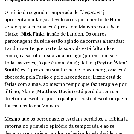
O início da segunda temporada de
“Legacies”
já
apresenta mudanças devido ao esquecimento de Hope,
sendo que a mesma está presa em Malivore com Ryan
Clarke (
Nick Fink
), irmão de Landon. Os outros
personagens da série estão agindo de formas alteradas:
Landon sente que parte da sua vida está faltando e
começa a sacrificar sua vida no lago (porém renasce
todas as vezes, já que é uma fênix); Rafael (
Peyton ‘Alex’
Smith
) está preso em sua forma de lobisomen; Josie está
obcecada pela Fusão e pelo Ascendente; Lizzie está de
férias com a mãe, ao mesmo tempo que faz terapia e por
último, Alaric (
Matthew Davis
) está perdido sem ser
diretor da escola e quer a qualquer custo descobrir quem
foi esquecido em Malivore.
Mesmo que os personagens estejam perdidos, a tríbida já
retorna no primeiro episódio da temporada e ao se
deparar com Josie e Landon se beijando, ela decide que