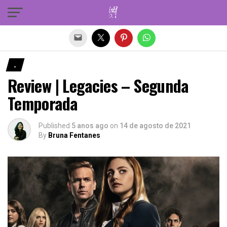
Sair da versão mobile
.
Review | Legacies – Segunda
Temporada
Published
5 anos ago
on
14 de agosto de 2021
By
Bruna Fentanes