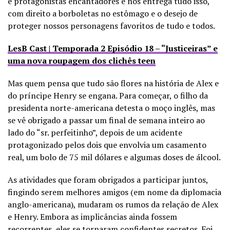
e protagonistas encantadores e nos entrega tudo isso,
com direito a borboletas no estômago e o desejo de
proteger nossos personagens favoritos de tudo e todos.
LesB Cast | Temporada 2 Episódio 18 – “Justiceiras” e
uma nova roupagem dos clichês teen
Mas quem pensa que tudo são flores na história de Alex e
do príncipe Henry se engana. Para começar, o filho da
presidenta norte-americana detesta o moço inglês, mas
se vê obrigado a passar um final de semana inteiro ao
lado do “sr. perfeitinho”, depois de um acidente
protagonizado pelos dois que envolvia um casamento
real, um bolo de 75 mil dólares e algumas doses de álcool.
As atividades que foram obrigados a participar juntos,
fingindo serem melhores amigos (em nome da diplomacia
anglo-americana), mudaram os rumos da relação de Alex
e Henry. Embora as implicâncias ainda fossem
recorrentes, eles se tornaram confidentes secretos. Foi