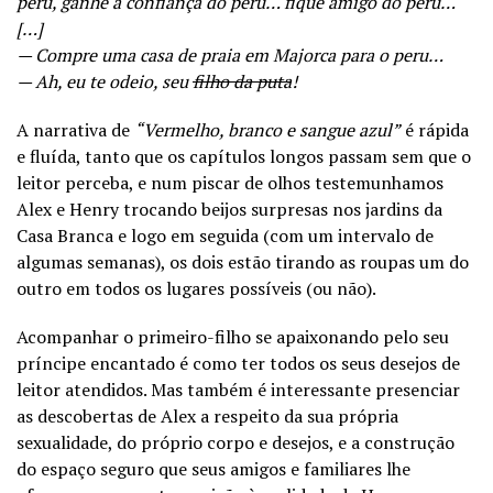
peru, ganhe a confiança do peru… fique amigo do peru…
[…]
— Compre uma casa de praia em Majorca para o peru…
— Ah, eu te odeio, seu
filho da puta
!
A narrativa de
“
Vermelho, branco e sangue azul”
é rápida
e fluída, tanto que os capítulos longos passam sem que o
leitor perceba, e num piscar de olhos testemunhamos
Alex e Henry trocando beijos surpresas nos jardins da
Casa Branca e logo em seguida (com um intervalo de
algumas semanas), os dois estão tirando as roupas um do
outro em todos os lugares possíveis (ou não).
Acompanhar o primeiro-filho se apaixonando pelo seu
príncipe encantado é como ter todos os seus desejos de
leitor atendidos. Mas também é interessante presenciar
as descobertas de Alex a respeito da sua própria
sexualidade, do próprio corpo e desejos, e a construção
do espaço seguro que seus amigos e familiares lhe