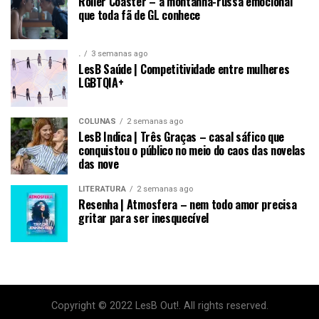
Roller Coaster – a montanha-russa emocional
que toda fã de GL conhece
.
3 semanas ago
LesB Saúde | Competitividade entre mulheres
LGBTQIA+
COLUNAS
2 semanas ago
LesB Indica | Três Graças – casal sáfico que
conquistou o público no meio do caos das novelas
das nove
LITERATURA
2 semanas ago
Resenha | Atmosfera – nem todo amor precisa
gritar para ser inesquecível
Copyright © 2022 LesB Out!. All rights reserved.