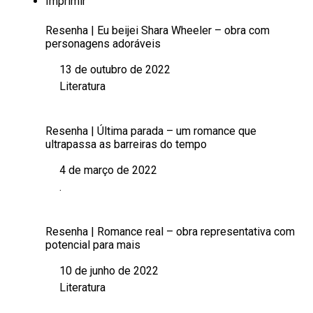
Imprimir
Resenha | Eu beijei Shara Wheeler – obra com
personagens adoráveis
13 de outubro de 2022
Data
Literatura
Em relação a
Resenha | Última parada – um romance que
ultrapassa as barreiras do tempo
4 de março de 2022
Data
.
Em relação a
Resenha | Romance real – obra representativa com
potencial para mais
10 de junho de 2022
Data
Literatura
Em relação a