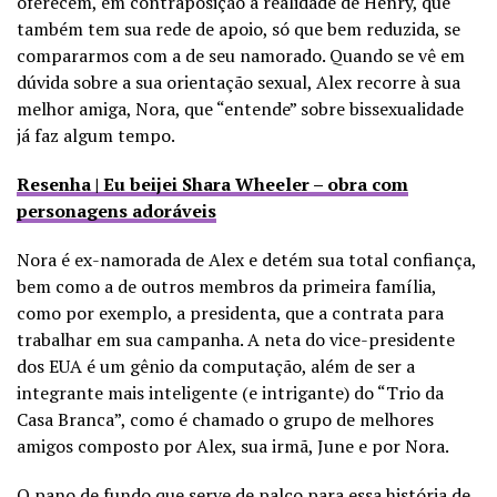
oferecem, em contraposição à realidade de Henry, que
também tem sua rede de apoio, só que bem reduzida, se
compararmos com a de seu namorado. Quando se vê em
dúvida sobre a sua orientação sexual, Alex recorre à sua
melhor amiga, Nora, que “entende” sobre bissexualidade
já faz algum tempo.
Resenha | Eu beijei Shara Wheeler – obra com
personagens adoráveis
Nora é ex-namorada de Alex e detém sua total confiança,
bem como a de outros membros da primeira família,
como por exemplo, a presidenta, que a contrata para
trabalhar em sua campanha. A neta do vice-presidente
dos EUA é um gênio da computação, além de ser a
integrante mais inteligente (e intrigante) do “Trio da
Casa Branca”, como é chamado o grupo de melhores
amigos composto por Alex, sua irmã, June e por Nora.
O pano de fundo que serve de palco para essa história de