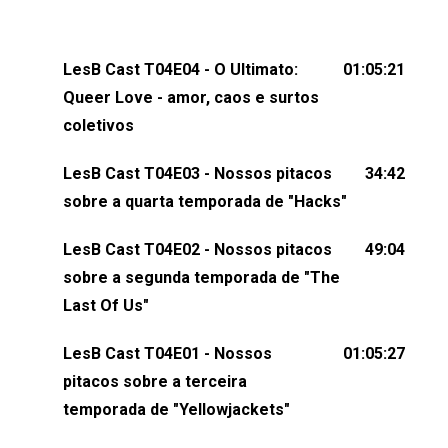
gerou tretas e levantou debates intensos sobre
relacionamentos queer. Vem com a gente comentar
os melhores momentos, as maiores confusões e,
LesB Cast T04E04 - O Ultimato:
01:05:21
claro, tudo o que esse reality nos fez pensar (e rir)
Queer Love - amor, caos e surtos
sobre amor sáfico!Você também pode participar
coletivos
dessa conversa mandando sugestões de pauta,
LesB Cast T04E03 - Nossos pitacos
34:42
comentários, perguntas ou qualquer outra coisa,
sobre a quarta temporada de "Hacks"
nos envie uma mensagem pelas redes sociais ou
um e-mail para podcast@lesbout.com.br. E não
LesB Cast T04E02 - Nossos pitacos
49:04
esqueça de visitar nosso site e também redes
sobre a segunda temporada de "The
sociais:Twitter: ⁠⁠⁠⁠@lesbout_br⁠⁠⁠⁠ Instagram: ⁠⁠⁠⁠@lesbout_br⁠⁠⁠⁠ TikTo
Last Of Us"
do LesB Cast:Apresentação de Karolen Passos
(⁠⁠⁠⁠⁠⁠@KarolenPassos⁠⁠⁠⁠⁠⁠)Participação de Bruna Fentanes
LesB Cast T04E01 - Nossos
01:05:27
(⁠⁠⁠⁠@brunarfentanes⁠⁠⁠⁠) e Pollyelly FlorêncioEdição de
pitacos sobre a terceira
Naiady Machado
temporada de "Yellowjackets"