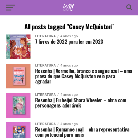
All posts tagged "Casey McQuiston"
LITERATURA
4 anos ago
7 livros de 2022 para ler em 2023
LITERATURA
4 anos ago
Resenha | Vermelho, branco e sangue azul – uma
prova de que Casey McQuiston veio para
agradar
LITERATURA
4 anos ago
Resenha | Eu beijei Shara Wheeler – obra com
personagens adoráveis
LITERATURA
4 anos ago
Resenha | Romance real – obra representativa
com potencial para mais