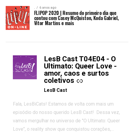
.
6 anos ago
FLIPOP 2020 | Resumo do primeiro dia que
contou com Casey McQuiston, Koda Gabriel,
Vitor Martins e mais
LesB Cast T04E04 - O
-
Ultimato: Queer Love -
amor, caos e surtos
coletivos
LesB Cast
Fala, LesBiCats! Estamos de volta com mais um
episódio do nosso querido LesB Cast! Dessa vez,
vamos mergulhar no universo de "O Ultimato: Queer
Love", o reality show que conquistou corações,