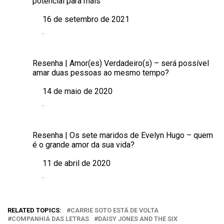
potencial para mais
16 de setembro de 2021
Data
.
Em relação a
Resenha | Amor(es) Verdadeiro(s) – será possível
amar duas pessoas ao mesmo tempo?
14 de maio de 2020
Data
.
Em relação a
Resenha | Os sete maridos de Evelyn Hugo – quem
é o grande amor da sua vida?
11 de abril de 2020
Data
.
Em relação a
RELATED TOPICS:
CARRIE SOTO ESTÁ DE VOLTA
COMPANHIA DAS LETRAS
DAISY JONES AND THE SIX