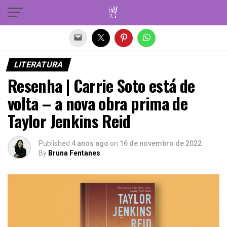
Sair da versão mobile
LITERATURA
Resenha | Carrie Soto está de
volta – a nova obra prima de
Taylor Jenkins Reid
Published
4 anos ago
on
16 de novembro de 2022
By
Bruna Fentanes