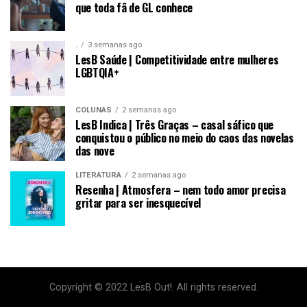
que toda fã de GL conhece
.
3 semanas ago
LesB Saúde | Competitividade entre mulheres
LGBTQIA+
COLUNAS
2 semanas ago
LesB Indica | Três Graças – casal sáfico que
conquistou o público no meio do caos das novelas
das nove
LITERATURA
2 semanas ago
Resenha | Atmosfera – nem todo amor precisa
gritar para ser inesquecível
Copyright © 2022 LesB Out!. All rights reserved.