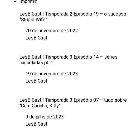
Imprimir
LesB Cast | Temporada 2 Episódio 19 – o sucesso
“Stupid Wife”
20 de novembro de 2022
Data
LesB Cast
Em relação a
LesB Cast | Temporada 3 Episódio 14 – séries
canceladas pt. 1
19 de novembro de 2023
Data
LesB Cast
Em relação a
LesB Cast | Temporada 3 Episódio 07 – tudo sobre
“Com Carinho, Kitty”
9 de julho de 2023
Data
LesB Cast
Em relação a