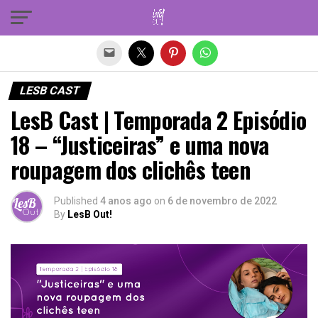
Sair da versão mobile
LESB CAST
LesB Cast | Temporada 2 Episódio
18 – “Justiceiras” e uma nova
roupagem dos clichês teen
Published
4 anos ago
on
6 de novembro de 2022
By
LesB Out!