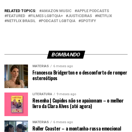
RELATED TOPICS:
AMAZON MUSIC
APPLE PODCASTS
FEATURED
FILMES LGBTQIA+
JUSTICEIRAS
NETFLIX
NETFLIX BRASIL
PODCAST LGBTQIA
SPOTIFY
BOMBANDO
MATÉRIAS
6 meses ago
Francesca Bridgerton e o desconforto de romper
estereótipos
LITERATURA
9 meses ago
Resenha | Cupidos não se apaixonam – o melhor
livro da Clara Alves (até agora)
MATÉRIAS
6 meses ago
Roller Coaster – a montanha-russa emocional