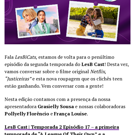
Fala
LesBiCats
, estamos de volta para o penúltimo
episódio da segunda temporada do
LesB Cast
! Desta vez,
vamos conversar sobre o filme original
Netflix
,
“Justiceiras”
e esta nova roupagem que os clichês teen
estão ganhando. Vem conversar com a gente!
Nesta edição contamos com a presença da nossa
apresentadora
Grasielly Sousa
e nossas colaboradoras
Pollyelly Florêncio
e
França Louise
.
LesB Cast | Temporada 2 Episódio 17 – a primeira
temporada de “A League Of Their Own” e a