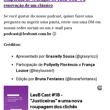
renovação de um clássico
Se você gostar do nosso podcast, quiser fazer uma
pergunta ou sugerir uma pauta, envie-nos uma DM em
nossas redes sociais ou um e-mail para
podcast@lesbout.com.br
😉
Créditos:
Apresentado por
Grasielly Sousa
(
@grasyricci
)
Participação de
Pollyelly Florêncio
e
França
Louise
(
@heylouiserl
)
Edição por
Bruna Fentanes
(
@brunarfentanes
)