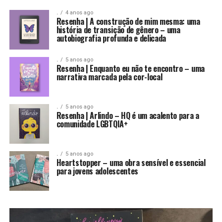
.
4 anos ago
Resenha | A construção de mim mesma: uma
história de transição de gênero – uma
autobiografia profunda e delicada
.
5 anos ago
Resenha | Enquanto eu não te encontro – uma
narrativa marcada pela cor-local
.
5 anos ago
Resenha | Arlindo – HQ é um acalento para a
comunidade LGBTQIA+
.
5 anos ago
Heartstopper – uma obra sensível e essencial
para jovens adolescentes