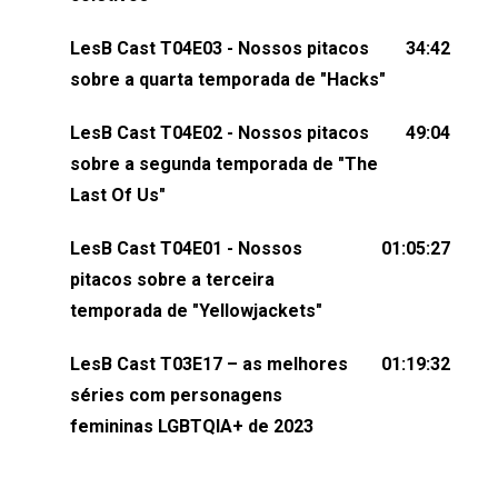
dessa conversa mandando sugestões de pauta,
LesB Cast T04E03 - Nossos pitacos
34:42
comentários, perguntas ou qualquer outra coisa,
sobre a quarta temporada de "Hacks"
nos envie uma mensagem pelas redes sociais ou
um e-mail para podcast@lesbout.com.br. E não
LesB Cast T04E02 - Nossos pitacos
49:04
esqueça de visitar nosso site e também redes
sobre a segunda temporada de "The
sociais:Twitter: ⁠⁠⁠⁠@lesbout_br⁠⁠⁠⁠ Instagram: ⁠⁠⁠⁠@lesbout_br⁠⁠⁠⁠ TikTo
Last Of Us"
do LesB Cast:Apresentação de Karolen Passos
(⁠⁠⁠⁠⁠⁠@KarolenPassos⁠⁠⁠⁠⁠⁠)Participação de Bruna Fentanes
LesB Cast T04E01 - Nossos
01:05:27
(⁠⁠⁠⁠@brunarfentanes⁠⁠⁠⁠) e Pollyelly FlorêncioEdição de
pitacos sobre a terceira
Naiady Machado
temporada de "Yellowjackets"
LesB Cast T03E17 – as melhores
01:19:32
séries com personagens
femininas LGBTQIA+ de 2023