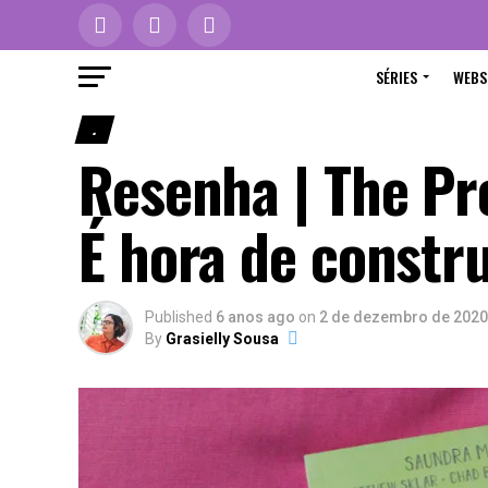
SÉRIES
WEBS
.
Resenha | The Pr
É hora de constru
Published
6 anos ago
on
2 de dezembro de 2020
By
Grasielly Sousa