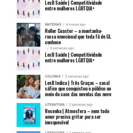
LesB Saúde | Competitividade
entre mulheres LGBTQIA+
MATÉRIAS
6 meses ago
Roller Coaster – a montanha-
russa emocional que toda fã de GL
conhece
.
3 semanas ago
LesB Saúde | Competitividade
entre mulheres LGBTQIA+
COLUNAS
2 semanas ago
LesB Indica | Três Graças – casal
sáfico que conquistou o público no
meio do caos das novelas das nove
LITERATURA
2 semanas ago
Resenha | Atmosfera – nem todo
amor precisa gritar para ser
inesquecível
LITERATURA
1 semana ago