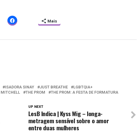
Mais
ISADORA SINAY
JUST BREATHE
LGBTQIA+
 MITCHELL
THE PROM
THE PROM: A FESTA DE FORMATURA
UP NEXT
LesB Indica | Kyss Mig – longa-
à
metragem sensível sobre o amor
entre duas mulheres