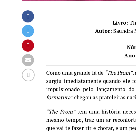
Livro:
The
Autor:
Saundra M
Núm
Ano
Como uma grande fã de
“The Prom”
,
surgiu imediatamente quando ele fo
impulsionado pelo lançamento d
formatura”
chegou as prateleiras nac
“The Prom”
tem uma história neces
mesmo tempo, traz um ar reconforta
que vai te fazer rir e chorar, e um p