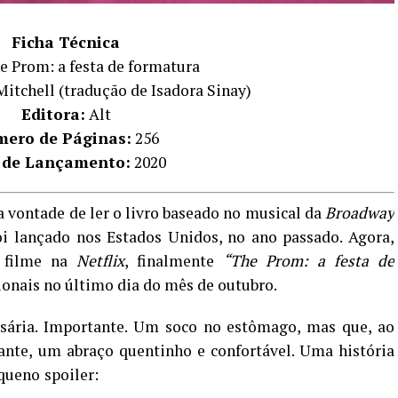
Ficha Técnica
 Prom: a festa de formatura
itchell (tradução de Isadora Sinay)
Editora:
Alt
ero de Páginas:
256
 de Lançamento:
2020
 a vontade de ler o livro baseado no musical da
Broadway
i lançado nos Estados Unidos, no ano passado. Agora,
o filme na
Netflix
, finalmente
“The Prom: a festa de
ionais no último dia do mês de outubro.
sária. Importante. Um soco no estômago, mas que, ao
nte, um abraço quentinho e confortável. Uma história
equeno spoiler:
com o tão esperado e pouco conquistado