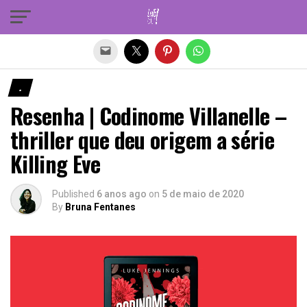
Sair da versão mobile
.
Resenha | Codinome Villanelle –
thriller que deu origem a série
Killing Eve
Published
6 anos ago
on
5 de maio de 2020
By
Bruna Fentanes