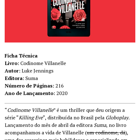
Ficha Técnica
Livro:
Codinome Villanelle
Autor:
Luke Jennings
Editora:
Suma
Número de Páginas:
216
Ano de Lançamento:
2020
“
Codinome Villanelle
” é um thriller que deu origem a
série “
Killing Eve
“, distribuída no Brasil pela
Globoplay
.
Lançamento do mês de abril da editora
Suma
, no livro
acompanhamos a vida de Villanelle (
um codinome, dã
),
uma das assassinas mais habilidosas e especializada em