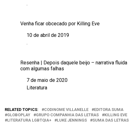
.
Em relação a
Venha ficar obcecado por Killing Eve
10 de abril de 2019
Data
.
Em relação a
Resenha | Depois daquele beijo – narrativa fluida
com algumas falhas
7 de maio de 2020
Data
Literatura
Em relação a
RELATED TOPICS:
CODINOME VILLANELLE
EDITORA SUMA
GLOBOPLAY
GRUPO COMPANHIA DAS LETRAS
KILLING EVE
LITERATURA LGBTQIA+
LUKE JENNINGS
SUMA DAS LETRAS