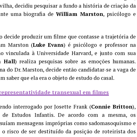
lha, decidiu pesquisar a fundo a história de criação da
ente uma biografia de
William Marston
, psicólogo e
 decide produzir um filme que contasse a trajetória de
iam Marston (
Luke Evans
) é psicólogo e professor na
ção vinculada à Universidade Harvard, e junto com sua
 Hall
) realiza pesquisas sobre as emoções humanas.
una do Dr. Marston, decide então candidatar-se a vaga de
m saber que ela era o objeto de estudo do casal.
 representatividade transexual em filmes
endo interrogado por Josette Frank (
Connie Britton
),
a de Estudos Infantis. De acordo com a mesma, os
ossuíam mensagens impróprias como sadomasoquismo e
 o risco de ser destituído da posição de roteirista dos