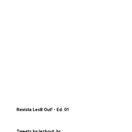
Revista LesB Out! - Ed. 01
Tweets by lesbout_br