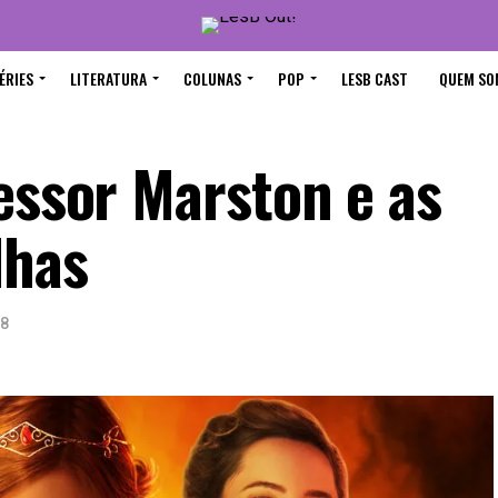
ÉRIES
LITERATURA
COLUNAS
POP
LESB CAST
QUEM SO
essor Marston e as
lhas
18