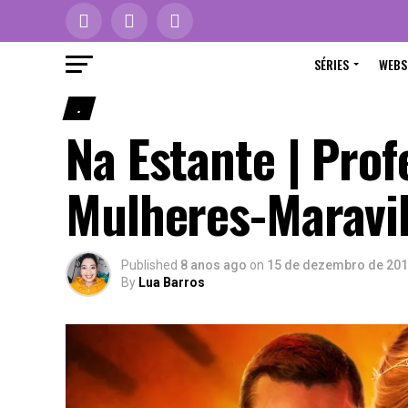
SÉRIES
WEBS
.
Na Estante | Prof
Mulheres-Maravi
Published
8 anos ago
on
15 de dezembro de 20
By
Lua Barros