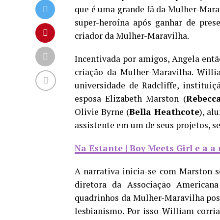
que é uma grande fã da Mulher-Maravi
super-heroína após ganhar de pres
criador da Mulher-Maravilha.
Incentivada por amigos, Angela então
criação da Mulher-Maravilha. Will
universidade de Radcliffe, institui
esposa Elizabeth Marston (
Rebecca
Olivie Byrne (
Bella Heathcote
), al
assistente em um de seus projetos, se
Na Estante | Boy Meets Girl e a a
A narrativa inicia-se com Marston s
diretora da Associação American
quadrinhos da Mulher-Maravilha p
lesbianismo. Por isso William corria