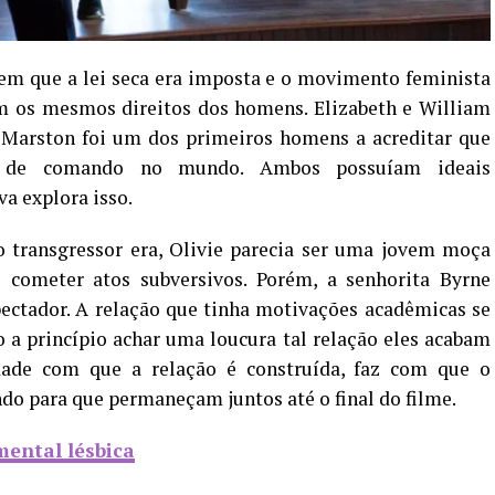
em que a lei seca era imposta e o movimento feminista
m os mesmos direitos dos homens. Elizabeth e William
e Marston foi um dos primeiros homens a acreditar que
s de comando no mundo. Ambos possuíam ideais
va explora isso.
 transgressor era, Olivie parecia ser uma jovem moça
 cometer atos subversivos. Porém, a senhorita Byrne
pectador. A relação que tinha motivações acadêmicas se
 a princípio achar uma loucura tal relação eles acabam
dade com que a relação é construída, faz com que o
ndo para que permaneçam juntos até o final do filme.
mental lésbica