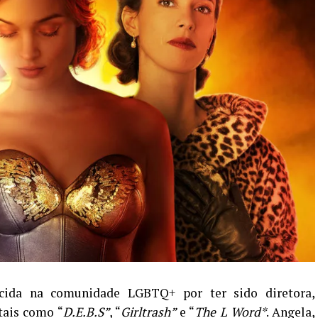
cida na comunidade LGBTQ+ por ter sido diretora,
tais como “
D.E.B.S”
, “
Girltrash”
e “
The L Word*
. Angela,