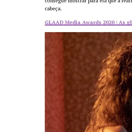
consegue mostrar para ela que a real
cabeça.
GLAAD Media Awards 2020 | As gló