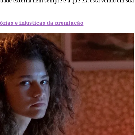
idade externa nem sempre é a que ela está vendo em sua
rias e injustiças da premiação