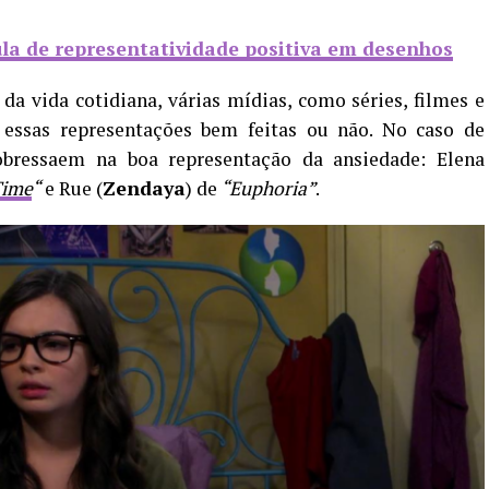
ula de representatividade positiva em desenhos
da vida cotidiana, várias mídias, como séries, filmes e
 essas representações bem feitas ou não. No caso de
bressaem na boa representação da ansiedade: Elena
Time
“
e Rue (
Zendaya
) de
“Euphoria”
.