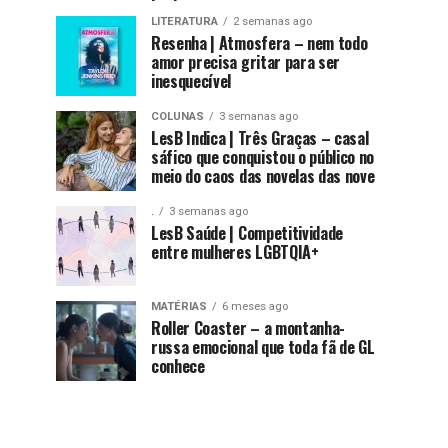
LITERATURA
2 semanas ago
Resenha | Atmosfera – nem todo
amor precisa gritar para ser
inesquecível
COLUNAS
3 semanas ago
LesB Indica | Três Graças – casal
sáfico que conquistou o público no
meio do caos das novelas das nove
.
3 semanas ago
LesB Saúde | Competitividade
entre mulheres LGBTQIA+
MATÉRIAS
6 meses ago
Roller Coaster – a montanha-
russa emocional que toda fã de GL
conhece