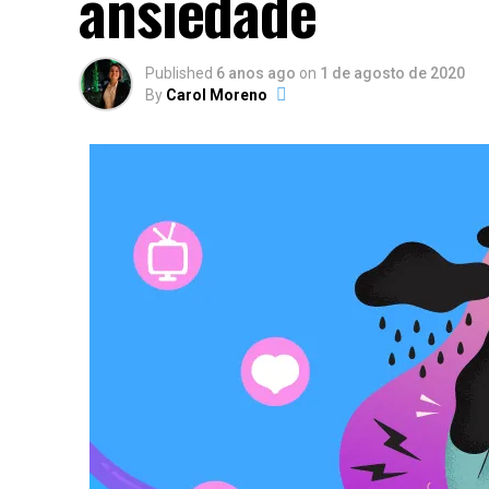
ansiedade
Published
6 anos ago
on
1 de agosto de 2020
By
Carol Moreno