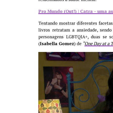
Pro Mundo (Out!) | Catra – uma a
Tentando mostrar diferentes facetas 
livros retratam a ansiedade, sendo
personagens LGBTQIA+, duas se so
(
Isabella Gomez
) de
“
One Day at a 