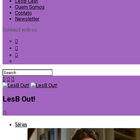
LesB Cast
Quem Somos
Contato
Newsletter
Connect with us
LesB Out!
Séries