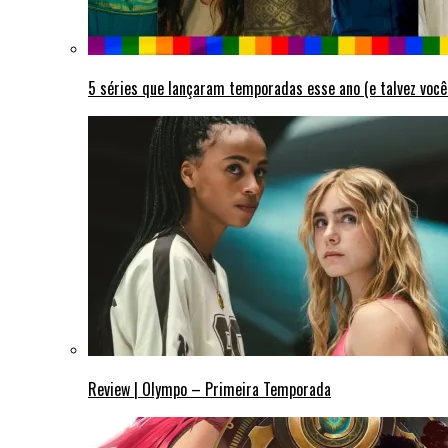
5 séries que lançaram temporadas esse ano (e talvez você
Review | Olympo – Primeira Temporada