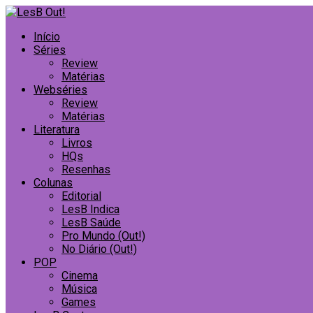
Início
Séries
Review
Matérias
Webséries
Review
Matérias
Literatura
Livros
HQs
Resenhas
Colunas
Editorial
LesB Indica
LesB Saúde
Pro Mundo (Out!)
No Diário (Out!)
POP
Cinema
Música
Games