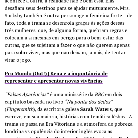
acontece à outra, a realidade não é bem essa. Elas
desafiam seus destinos para se ajudar mutuamente. Mrs.
Sucksby também é outra personagem feminina forte – de
fato, toda a trama se desenrola graças às ações dessas
três mulheres, que, de alguma forma, quebram regras e
colocam a si mesmas em perigo para o bem-estar das
outras, que se sujeitam a fazer o que não querem apenas
para sobreviver, mas que não deixam, jamais, de tentar
virar o jogo.
Pro Mundo (Out!) | Kena e a importância de
representar e apresentar novas vivências
“Falsas Aparências”
é uma minissérie da
BBC
em dois
capítulos baseada no livro
“Na ponta dos dedos”
(
Fingersmith
), da escritora galesa
Sarah Waters
, que
escreve, em sua maioria, histórias com temática lésbica. A
trama se passa na Era Vitoriana e a atmosfera de pobreza
londrina vs opulência do interior inglês evoca as