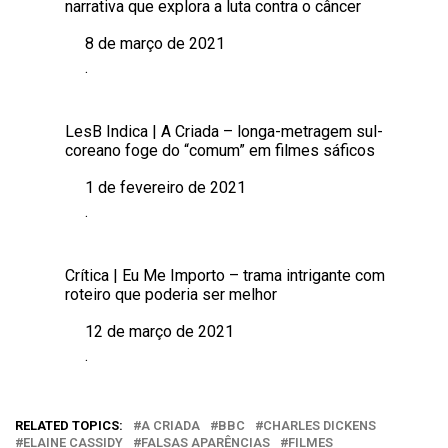
narrativa que explora a luta contra o câncer
8 de março de 2021
Data
.
Em relação a
LesB Indica | A Criada – longa-metragem sul-
coreano foge do “comum” em filmes sáficos
1 de fevereiro de 2021
Data
.
Em relação a
Crítica | Eu Me Importo – trama intrigante com
roteiro que poderia ser melhor
12 de março de 2021
Data
.
Em relação a
RELATED TOPICS:
A CRIADA
BBC
CHARLES DICKENS
ELAINE CASSIDY
FALSAS APARÊNCIAS
FILMES