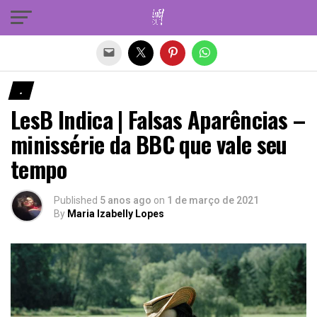
Sair da versão mobile
.
LesB Indica | Falsas Aparências –
minissérie da BBC que vale seu
tempo
Published
5 anos ago
on
1 de março de 2021
By
Maria Izabelly Lopes