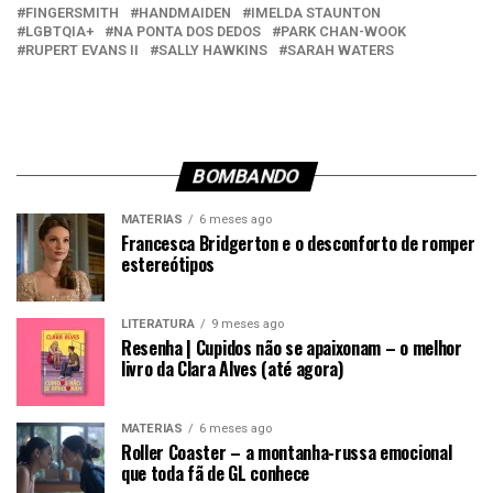
FINGERSMITH
HANDMAIDEN
IMELDA STAUNTON
LGBTQIA+
NA PONTA DOS DEDOS
PARK CHAN-WOOK
RUPERT EVANS II
SALLY HAWKINS
SARAH WATERS
BOMBANDO
MATÉRIAS
6 meses ago
Francesca Bridgerton e o desconforto de romper
estereótipos
LITERATURA
9 meses ago
Resenha | Cupidos não se apaixonam – o melhor
livro da Clara Alves (até agora)
MATÉRIAS
6 meses ago
Roller Coaster – a montanha-russa emocional
que toda fã de GL conhece