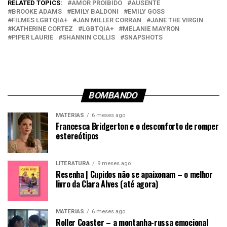
RELATED TOPICS:
AMOR PROIBIDO
AUSENTE
BROOKE ADAMS
EMILY BALDONI
EMILY GOSS
FILMES LGBTQIA+
JAN MILLER CORRAN
JANE THE VIRGIN
KATHERINE CORTEZ
LGBTQIA+
MELANIE MAYRON
PIPER LAURIE
SHANNIN COLLIS
SNAPSHOTS
BOMBANDO
MATÉRIAS
6 meses ago
Francesca Bridgerton e o desconforto de romper
estereótipos
LITERATURA
9 meses ago
Resenha | Cupidos não se apaixonam – o melhor
livro da Clara Alves (até agora)
MATÉRIAS
6 meses ago
Roller Coaster – a montanha-russa emocional