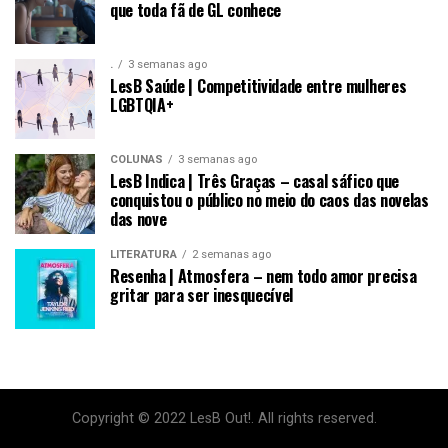
que toda fã de GL conhece
.
3 semanas ago
LesB Saúde | Competitividade entre mulheres
LGBTQIA+
COLUNAS
3 semanas ago
LesB Indica | Três Graças – casal sáfico que
conquistou o público no meio do caos das novelas
das nove
LITERATURA
2 semanas ago
Resenha | Atmosfera – nem todo amor precisa
gritar para ser inesquecível
Copyright © 2022 LesB Out!. All rights reserved.