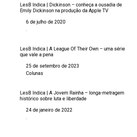
LesB Indica | Dickinson – conheça a ousadia de
Emily Dickinson na produção da Apple TV
6 de julho de 2020
Data
.
Em relação a
LesB Indica | A League Of Their Own – uma série
que vale a pena
25 de setembro de 2023
Data
Colunas
Em relação a
LesB Indica | A Jovem Rainha – longa-metragem
histórico sobre luta e liberdade
24 de janeiro de 2022
Data
.
Em relação a