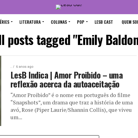
ÉRIES
LITERATURA
COLUNAS
POP
LESB CAST
QUEM SO
ll posts tagged "Emily Baldon
.
6 anos ago
LesB Indica | Amor Proibido – uma
reflexão acerca da autoaceitação
“Amor Proibido” é o nome em português do filme
“Snapshots”, um drama que traz a história de uma
avó, Rose (Piper Laurie/Shannin Collis), que viveu
um...