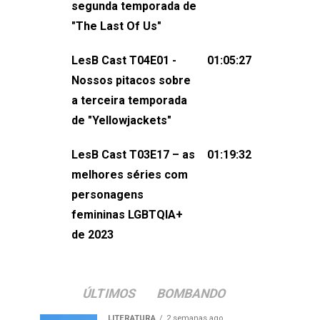
segunda temporada de
não esqueça de visitar nosso site e
"The Last Of Us"
também redes
sociais:Twitter: ⁠⁠⁠⁠@lesbout_br⁠⁠⁠⁠ Instagram: ⁠⁠⁠⁠@lesbout_br⁠⁠⁠
LesB Cast T04E01 -
01:05:27
do LesB Cast:Apresentação de
Nossos pitacos sobre
Karolen Passos
a terceira temporada
(⁠⁠⁠⁠⁠⁠@KarolenPassos⁠⁠⁠⁠⁠⁠)Participação de
de "Yellowjackets"
Bruna Fentanes (⁠⁠⁠⁠@brunarfentanes⁠⁠⁠⁠) e
LesB Cast T03E17 – as
01:19:32
Pollyelly FlorêncioEdição de Naiady
melhores séries com
Machado
personagens
femininas LGBTQIA+
de 2023
ÚLTIMOS
BOMBANDO
LITERATURA
2 semanas ago