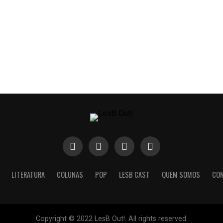
LITERATURA
COLUNAS
POP
LESB CAST
QUEM SOMOS
CO
Copyright © 2022 LesB Out!. All rights reserved.