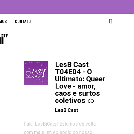
MOS
CONTATO
i"
LesB Cast
-
T04E04 - O
Ultimato: Queer
Love - amor,
caos e surtos
coletivos
LesB Cast
Fala, LesBiCats! Estamos de volta
com mais um episódio do nosso