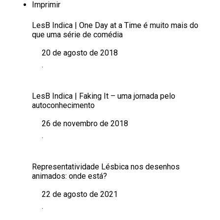
Imprimir
LesB Indica | One Day at a Time é muito mais do
que uma série de comédia
20 de agosto de 2018
Data
.
Em relação a
LesB Indica | Faking It – uma jornada pelo
autoconhecimento
26 de novembro de 2018
Data
.
Em relação a
Representatividade Lésbica nos desenhos
animados: onde está?
22 de agosto de 2021
Data
.
Em relação a