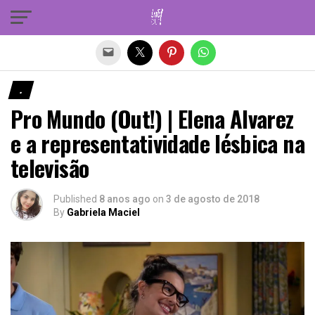
Sair da versão mobile
.
Pro Mundo (Out!) | Elena Alvarez
e a representatividade lésbica na
televisão
Published
8 anos ago
on
3 de agosto de 2018
By
Gabriela Maciel