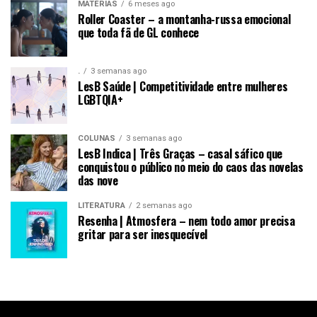
MATÉRIAS
6 meses ago
Roller Coaster – a montanha-russa emocional
que toda fã de GL conhece
.
3 semanas ago
LesB Saúde | Competitividade entre mulheres
LGBTQIA+
COLUNAS
3 semanas ago
LesB Indica | Três Graças – casal sáfico que
conquistou o público no meio do caos das novelas
das nove
LITERATURA
2 semanas ago
Resenha | Atmosfera – nem todo amor precisa
gritar para ser inesquecível