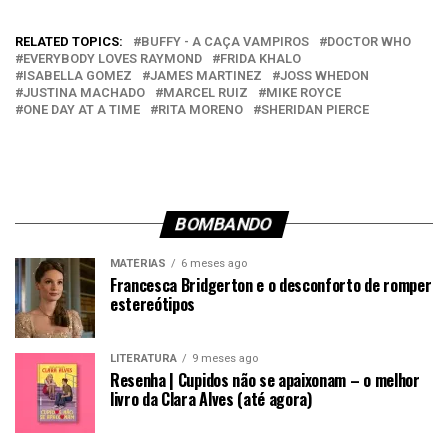
RELATED TOPICS:
BUFFY - A CAÇA VAMPIROS
DOCTOR WHO
EVERYBODY LOVES RAYMOND
FRIDA KHALO
ISABELLA GOMEZ
JAMES MARTINEZ
JOSS WHEDON
JUSTINA MACHADO
MARCEL RUIZ
MIKE ROYCE
ONE DAY AT A TIME
RITA MORENO
SHERIDAN PIERCE
BOMBANDO
MATÉRIAS
6 meses ago
Francesca Bridgerton e o desconforto de romper
estereótipos
LITERATURA
9 meses ago
Resenha | Cupidos não se apaixonam – o melhor
livro da Clara Alves (até agora)