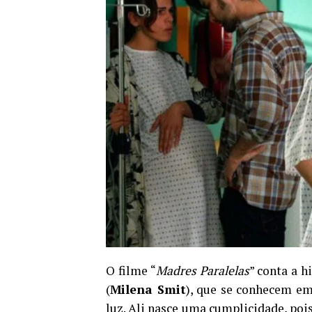
O filme “
Madres Paralelas
” conta a h
(
Milena Smit
), que se conhecem e
luz. Ali nasce uma cumplicidade, po