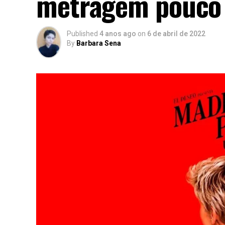
metragem pouco 
Published
4 anos ago
on
6 de abril de 2022
By
Barbara Sena