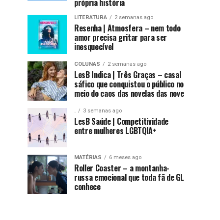
própria história
LITERATURA
2 semanas ago
Resenha | Atmosfera – nem todo
amor precisa gritar para ser
inesquecível
COLUNAS
2 semanas ago
LesB Indica | Três Graças – casal
sáfico que conquistou o público no
meio do caos das novelas das nove
.
3 semanas ago
LesB Saúde | Competitividade
entre mulheres LGBTQIA+
MATÉRIAS
6 meses ago
Roller Coaster – a montanha-
russa emocional que toda fã de GL
conhece