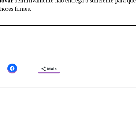
óvar
definitivamente não entrega o suficiente para que
hores filmes.
Mais