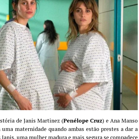
istória de Janis Martinez (
Penélope Cruz
) e Ana Manso
m uma maternidade quando ambas estão prestes a dar a
is Janis, uma mulher madura e mais segura se compadece