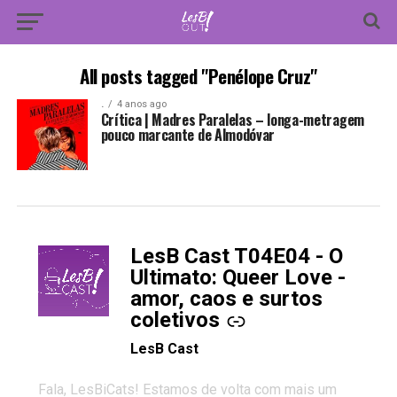
All posts tagged "Penélope Cruz"
.
4 anos ago
Crítica | Madres Paralelas – longa-metragem
pouco marcante de Almodóvar
LesB Cast T04E04 - O
-
Ultimato: Queer Love -
amor, caos e surtos
coletivos
LesB Cast
Fala, LesBiCats! Estamos de volta com mais um