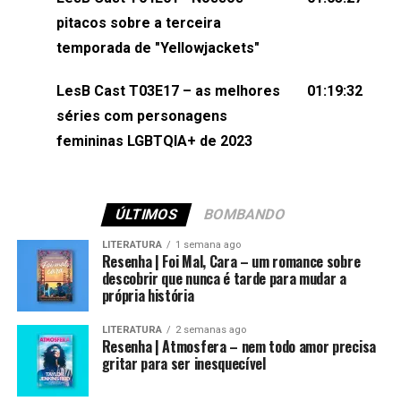
(⁠⁠⁠⁠@brunarfentanes⁠⁠⁠⁠) e Pollyelly FlorêncioEdição de
pitacos sobre a terceira
Naiady Machado
temporada de "Yellowjackets"
LesB Cast T03E17 – as melhores
01:19:32
séries com personagens
femininas LGBTQIA+ de 2023
ÚLTIMOS
BOMBANDO
LITERATURA
1 semana ago
Resenha | Foi Mal, Cara – um romance sobre
descobrir que nunca é tarde para mudar a
própria história
LITERATURA
2 semanas ago
Resenha | Atmosfera – nem todo amor precisa
gritar para ser inesquecível