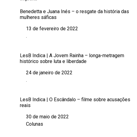
Benedetta e Juana Inés – o resgate da história das
mulheres sáficas
13 de fevereiro de 2022
Data
.
Em relação a
LesB Indica | A Jovem Rainha – longa-metragem
histórico sobre luta e liberdade
24 de janeiro de 2022
Data
.
Em relação a
LesB Indica | O Escândalo – filme sobre acusações
reais
30 de maio de 2022
Data
Colunas
Em relação a