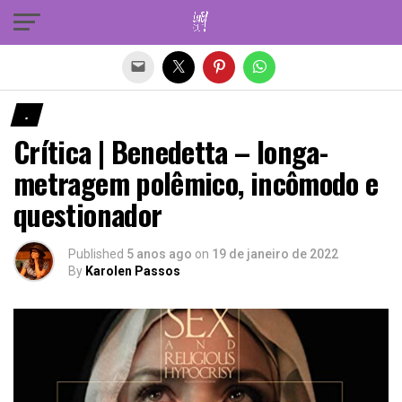
Sair da versão mobile
.
Crítica | Benedetta – longa-
metragem polêmico, incômodo e
questionador
Published
5 anos ago
on
19 de janeiro de 2022
By
Karolen Passos