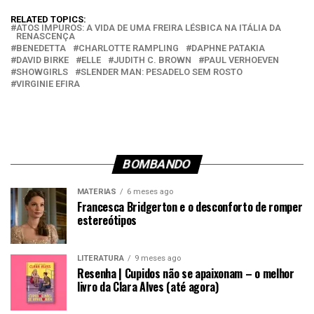
RELATED TOPICS:
ATOS IMPUROS: A VIDA DE UMA FREIRA LÉSBICA NA ITÁLIA DA
RENASCENÇA
BENEDETTA
CHARLOTTE RAMPLING
DAPHNE PATAKIA
DAVID BIRKE
ELLE
JUDITH C. BROWN
PAUL VERHOEVEN
SHOWGIRLS
SLENDER MAN: PESADELO SEM ROSTO
VIRGINIE EFIRA
BOMBANDO
MATÉRIAS
6 meses ago
Francesca Bridgerton e o desconforto de romper
estereótipos
LITERATURA
9 meses ago
Resenha | Cupidos não se apaixonam – o melhor
livro da Clara Alves (até agora)