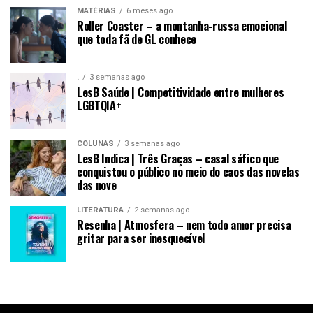
MATÉRIAS
6 meses ago
Roller Coaster – a montanha-russa emocional
que toda fã de GL conhece
.
3 semanas ago
LesB Saúde | Competitividade entre mulheres
LGBTQIA+
COLUNAS
3 semanas ago
LesB Indica | Três Graças – casal sáfico que
conquistou o público no meio do caos das novelas
das nove
LITERATURA
2 semanas ago
Resenha | Atmosfera – nem todo amor precisa
gritar para ser inesquecível