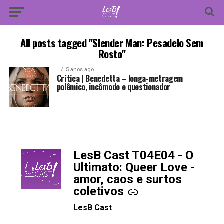
All posts tagged "Slender Man: Pesadelo Sem
Rosto"
.
5 anos ago
Crítica | Benedetta – longa-metragem
polêmico, incômodo e questionador
LesB Cast T04E04 - O
-
Ultimato: Queer Love -
amor, caos e surtos
coletivos
LesB Cast