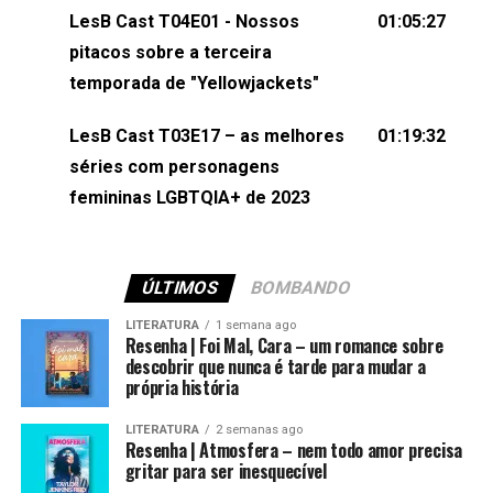
(⁠⁠⁠⁠⁠⁠@KarolenPassos⁠⁠⁠⁠⁠⁠)Participação de Bruna Fentanes
LesB Cast T04E01 - Nossos
01:05:27
(⁠⁠⁠⁠@brunarfentanes⁠⁠⁠⁠) e Pollyelly FlorêncioEdição de
pitacos sobre a terceira
Naiady Machado
temporada de "Yellowjackets"
LesB Cast T03E17 – as melhores
01:19:32
séries com personagens
femininas LGBTQIA+ de 2023
ÚLTIMOS
BOMBANDO
LITERATURA
1 semana ago
Resenha | Foi Mal, Cara – um romance sobre
descobrir que nunca é tarde para mudar a
própria história
LITERATURA
2 semanas ago
Resenha | Atmosfera – nem todo amor precisa
gritar para ser inesquecível