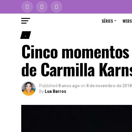
SÉRIES
WEBS
.
Cinco momentos i
de Carmilla Karn
Published
8 anos ago
on
8 de novembro de 2018
By
Lua Barros