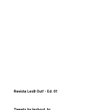
Revista LesB Out! - Ed. 01
Tweets by lesbout_br