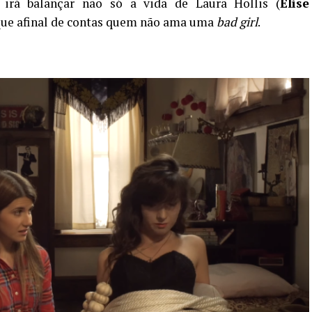
 irá balançar não só a vida de Laura Hollis (
Elise
que afinal de contas quem não ama uma
bad girl
.