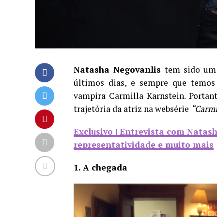
Natasha Negovanlis
tem sido um a
últimos dias, e sempre que temos
vampira Carmilla Karnstein. Portan
trajetória da atriz na websérie
“Carmi
Exclusivo | Entrevista com Natas
representatividade e muito mais
1. A chegada