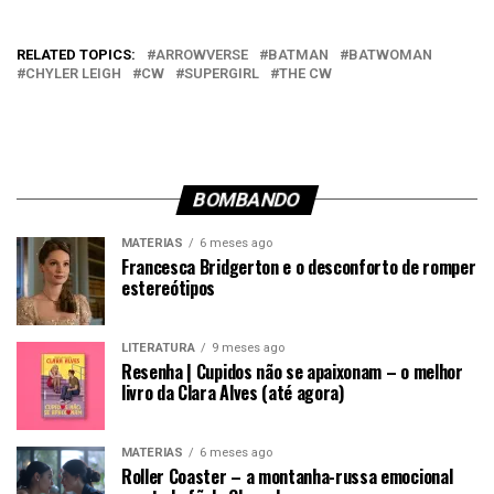
RELATED TOPICS:
ARROWVERSE
BATMAN
BATWOMAN
CHYLER LEIGH
CW
SUPERGIRL
THE CW
BOMBANDO
MATÉRIAS
6 meses ago
Francesca Bridgerton e o desconforto de romper
estereótipos
LITERATURA
9 meses ago
Resenha | Cupidos não se apaixonam – o melhor
livro da Clara Alves (até agora)
MATÉRIAS
6 meses ago
Roller Coaster – a montanha-russa emocional