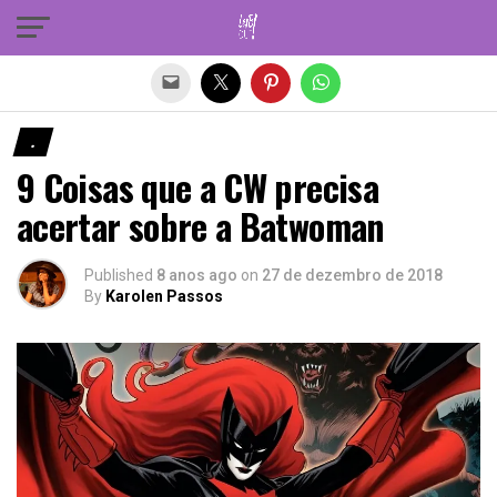
Sair da versão mobile
.
9 Coisas que a CW precisa
acertar sobre a Batwoman
Published
8 anos ago
on
27 de dezembro de 2018
By
Karolen Passos