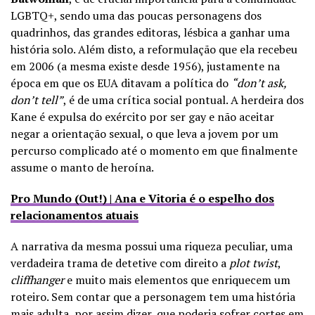
LGBTQ+, sendo uma das poucas personagens dos
quadrinhos, das grandes editoras, lésbica a ganhar uma
história solo. Além disto, a reformulação que ela recebeu
em 2006 (a mesma existe desde 1956), justamente na
época em que os EUA ditavam a política do
“don’t ask,
don’t tell”
, é de uma crítica social pontual. A herdeira dos
Kane é expulsa do exército por ser gay e não aceitar
negar a orientação sexual, o que leva a jovem por um
percurso complicado até o momento em que finalmente
assume o manto de heroína.
Pro Mundo (Out!) | Ana e Vitoria é o espelho dos
relacionamentos atuais
A narrativa da mesma possui uma riqueza peculiar, uma
verdadeira trama de detetive com direito a
plot twist
,
cliffhanger
e muito mais elementos que enriquecem um
roteiro. Sem contar que a personagem tem uma história
mais adulta, por assim dizer, que poderia sofrer cortes em