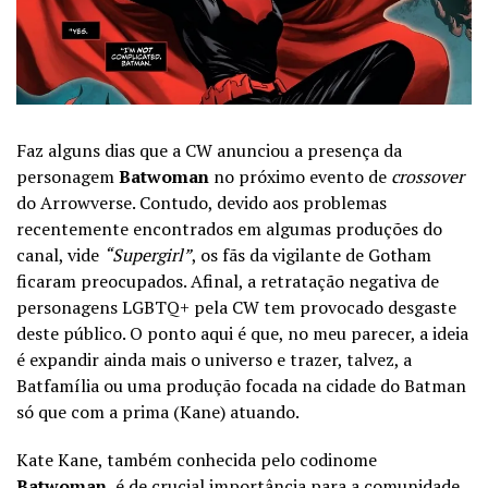
Faz alguns dias que a CW anunciou a presença da
personagem
Batwoman
no próximo evento de
crossover
do Arrowverse. Contudo, devido aos problemas
recentemente encontrados em algumas produções do
canal, vide
“Supergirl”
, os fãs da vigilante de Gotham
ficaram preocupados. Afinal, a retratação negativa de
personagens LGBTQ+ pela CW tem provocado desgaste
deste público. O ponto aqui é que, no meu parecer, a ideia
é expandir ainda mais o universo e trazer, talvez, a
Batfamília ou uma produção focada na cidade do Batman
só que com a prima (Kane) atuando.
Kate Kane, também conhecida pelo codinome
Batwoman
, é de crucial importância para a comunidade