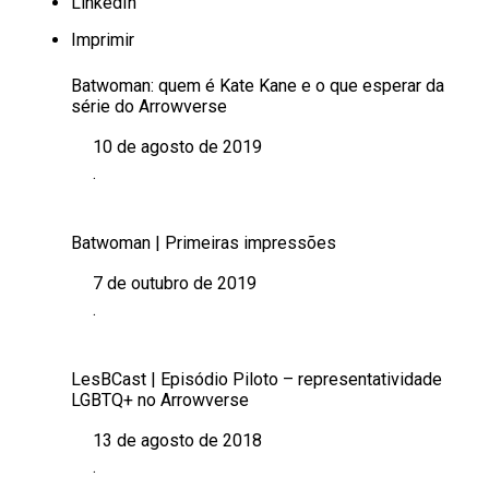
LinkedIn
Imprimir
Batwoman: quem é Kate Kane e o que esperar da
série do Arrowverse
10 de agosto de 2019
Data
.
Em relação a
Batwoman | Primeiras impressões
7 de outubro de 2019
Data
.
Em relação a
LesBCast | Episódio Piloto – representatividade
LGBTQ+ no Arrowverse
13 de agosto de 2018
Data
.
Em relação a