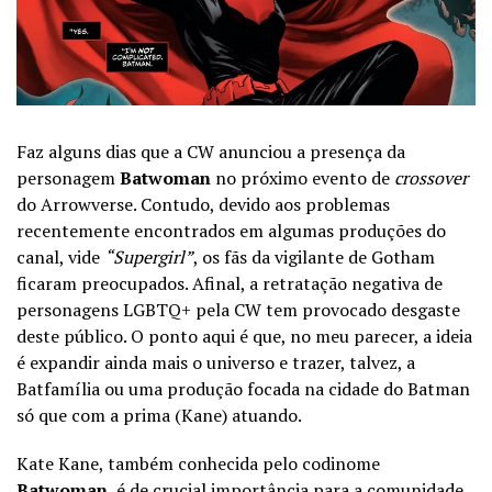
Faz alguns dias que a CW anunciou a presença da
personagem
Batwoman
no próximo evento de
crossover
do Arrowverse. Contudo, devido aos problemas
recentemente encontrados em algumas produções do
canal, vide
“Supergirl”
, os fãs da vigilante de Gotham
ficaram preocupados. Afinal, a retratação negativa de
personagens LGBTQ+ pela CW tem provocado desgaste
deste público. O ponto aqui é que, no meu parecer, a ideia
é expandir ainda mais o universo e trazer, talvez, a
Batfamília ou uma produção focada na cidade do Batman
só que com a prima (Kane) atuando.
Kate Kane, também conhecida pelo codinome
Batwoman
, é de crucial importância para a comunidade