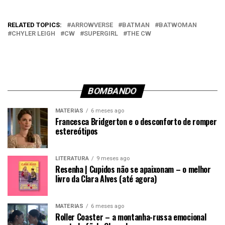
RELATED TOPICS:
ARROWVERSE
BATMAN
BATWOMAN
CHYLER LEIGH
CW
SUPERGIRL
THE CW
BOMBANDO
MATÉRIAS
6 meses ago
Francesca Bridgerton e o desconforto de romper
estereótipos
LITERATURA
9 meses ago
Resenha | Cupidos não se apaixonam – o melhor
livro da Clara Alves (até agora)
MATÉRIAS
6 meses ago
Roller Coaster – a montanha-russa emocional