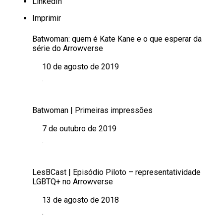
LinkedIn
Imprimir
Batwoman: quem é Kate Kane e o que esperar da
série do Arrowverse
10 de agosto de 2019
Data
.
Em relação a
Batwoman | Primeiras impressões
7 de outubro de 2019
Data
.
Em relação a
LesBCast | Episódio Piloto – representatividade
LGBTQ+ no Arrowverse
13 de agosto de 2018
Data
.
Em relação a