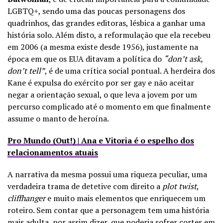
LGBTQ+, sendo uma das poucas personagens dos
quadrinhos, das grandes editoras, lésbica a ganhar uma
história solo. Além disto, a reformulação que ela recebeu
em 2006 (a mesma existe desde 1956), justamente na
época em que os EUA ditavam a política do
“don’t ask,
don’t tell”
, é de uma crítica social pontual. A herdeira dos
Kane é expulsa do exército por ser gay e não aceitar
negar a orientação sexual, o que leva a jovem por um
percurso complicado até o momento em que finalmente
assume o manto de heroína.
Pro Mundo (Out!) | Ana e Vitoria é o espelho dos
relacionamentos atuais
A narrativa da mesma possui uma riqueza peculiar, uma
verdadeira trama de detetive com direito a
plot twist
,
cliffhanger
e muito mais elementos que enriquecem um
roteiro. Sem contar que a personagem tem uma história
mais adulta, por assim dizer, que poderia sofrer cortes em