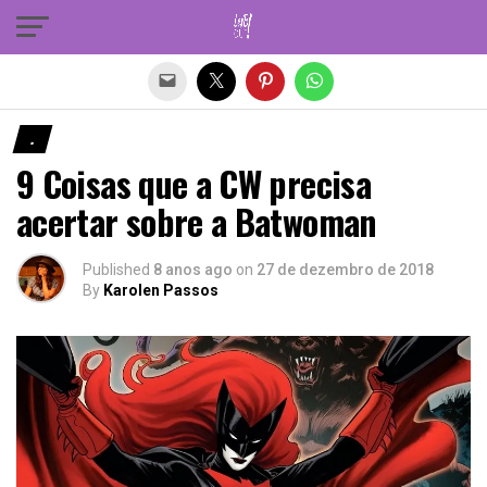
Sair da versão mobile
.
9 Coisas que a CW precisa
acertar sobre a Batwoman
Published
8 anos ago
on
27 de dezembro de 2018
By
Karolen Passos