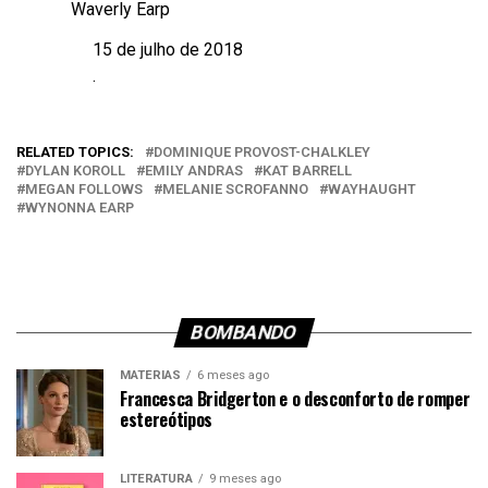
Waverly Earp
15 de julho de 2018
Data
.
Em relação a
RELATED TOPICS:
DOMINIQUE PROVOST-CHALKLEY
DYLAN KOROLL
EMILY ANDRAS
KAT BARRELL
MEGAN FOLLOWS
MELANIE SCROFANNO
WAYHAUGHT
WYNONNA EARP
BOMBANDO
MATÉRIAS
6 meses ago
Francesca Bridgerton e o desconforto de romper
estereótipos
LITERATURA
9 meses ago