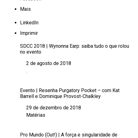
Mais
LinkedIn
Imprimir
SDCC 2018 | Wynonna Earp: saiba tudo o que rolou
no evento
2 de agosto de 2018
Data
.
Em relação a
Evento | Resenha Purgatory Pocket – com Kat
Barrell e Dominique Provost-Chalkley
29 de dezembro de 2018
Data
Matérias
Em relação a
Pro Mundo (Out!) | A força e singularidade de