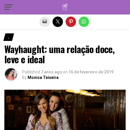
Sair da versão mobile
.
Wayhaught: uma relação doce,
leve e ideal
Published
7 anos ago
on
16 de fevereiro de 2019
By
Monica Teixeira