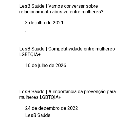
LesB Saúde | Vamos conversar sobre
relacionamento abusivo entre mulheres?
3 de julho de 2021
Data
.
Em relação a
LesB Saúde | Competitividade entre mulheres
LGBTQIA+
16 de julho de 2026
Data
.
Em relação a
LesB Saúde | A importância da prevenção para
mulheres LGBTQIA+
24 de dezembro de 2022
Data
LesB Saúde
Em relação a