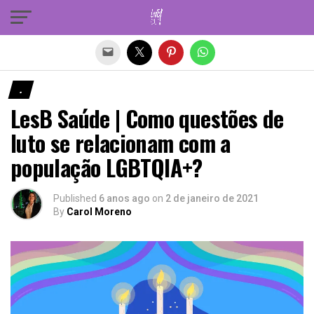
Sair da versão mobile
.
LesB Saúde | Como questões de
luto se relacionam com a
população LGBTQIA+?
Published
6 anos ago
on
2 de janeiro de 2021
By
Carol Moreno