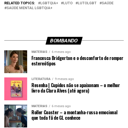
RELATED TOPICS:
LGBTQIA+
LUTO
LUTOLGBT
SAÚDE
SAÚDE MENTAL LGBTQIA+
BOMBANDO
MATÉRIAS
6 meses ago
Francesca Bridgerton e o desconforto de romper
estereótipos
LITERATURA
9 meses ago
Resenha | Cupidos não se apaixonam – o melhor
livro da Clara Alves (até agora)
MATÉRIAS
6 meses ago
Roller Coaster – a montanha-russa emocional
que toda fã de GL conhece