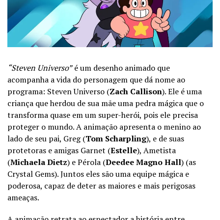
“Steven Universo”
é um desenho animado que
acompanha a vida do personagem que dá nome ao
programa: Steven Universo (
Zach Callison
). Ele é uma
criança que herdou de sua mãe uma pedra mágica que o
transforma quase em um super-herói, pois ele precisa
proteger o mundo. A animação apresenta o menino ao
lado de seu pai, Greg (
Tom Scharpling
), e de suas
protetoras e amigas Garnet (
Estelle
), Ametista
(
Michaela Dietz
) e Pérola (
Deedee Magno Hall
) (as
Crystal Gems). Juntos eles são uma equipe mágica e
poderosa, capaz de deter as maiores e mais perigosas
ameaças.
A animação retrata ao espectador a história entre