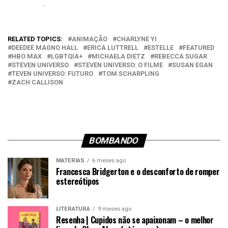
.
Em relação a
RELATED TOPICS:
ANIMAÇÃO
CHARLYNE YI
DEEDEE MAGNO HALL
ERICA LUTTRELL
ESTELLE
FEATURED
HBO MAX
LGBTQIA+
MICHAELA DIETZ
REBECCA SUGAR
STEVEN UNIVERSO
STEVEN UNIVERSO: O FILME
SUSAN EGAN
TEVEN UNIVERSO: FUTURO
TOM SCHARPLING
ZACH CALLISON
BOMBANDO
MATÉRIAS
6 meses ago
Francesca Bridgerton e o desconforto de romper
estereótipos
LITERATURA
9 meses ago
Resenha | Cupidos não se apaixonam – o melhor