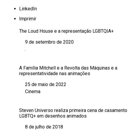
LinkedIn
Imprimir
The Loud House e a representação LGBTQIA+
9 de setembro de 2020
Data
.
Em relação a
A Família Mitchell e a Revolta das Máquinas e a
representatividade nas animações
25 de maio de 2022
Data
Cinema
Em relação a
Steven Universo realiza primeira cena de casamento
LGBTQ+ em desenhos animados
8 de julho de 2018
Data