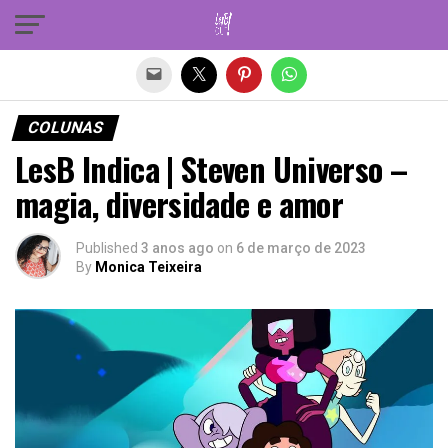
Sair da versão mobile
COLUNAS
LesB Indica | Steven Universo –
magia, diversidade e amor
Published
3 anos ago
on
6 de março de 2023
By
Monica Teixeira