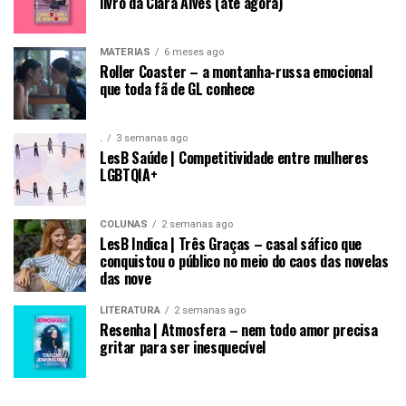
livro da Clara Alves (até agora)
MATÉRIAS
6 meses ago
Roller Coaster – a montanha-russa emocional
que toda fã de GL conhece
.
3 semanas ago
LesB Saúde | Competitividade entre mulheres
LGBTQIA+
COLUNAS
2 semanas ago
LesB Indica | Três Graças – casal sáfico que
conquistou o público no meio do caos das novelas
das nove
LITERATURA
2 semanas ago
Resenha | Atmosfera – nem todo amor precisa
gritar para ser inesquecível