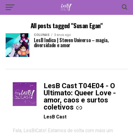
All posts tagged "Susan Egan"
COLUNAS
3 anos ago
LesB Indica | Steven Universo – magia,
diversidade e amor
LesB Cast T04E04 - O
-
Ultimato: Queer Love -
amor, caos e surtos
coletivos
LesB Cast
Fala, LesBiCats! Estamos de volta com mais um