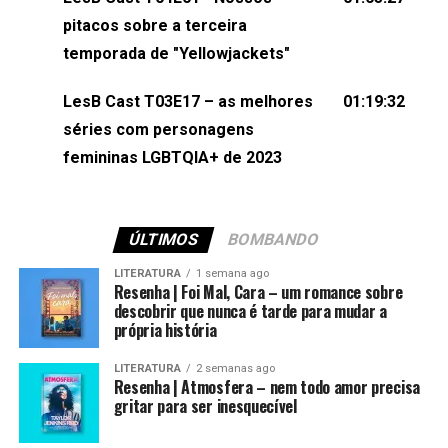
(⁠⁠⁠⁠@brunarfentanes⁠⁠⁠⁠) e Pollyelly FlorêncioEdição de
pitacos sobre a terceira
Naiady Machado
temporada de "Yellowjackets"
LesB Cast T03E17 – as melhores
01:19:32
séries com personagens
femininas LGBTQIA+ de 2023
ÚLTIMOS
BOMBANDO
LITERATURA
1 semana ago
Resenha | Foi Mal, Cara – um romance sobre
descobrir que nunca é tarde para mudar a
própria história
LITERATURA
2 semanas ago
Resenha | Atmosfera – nem todo amor precisa
gritar para ser inesquecível