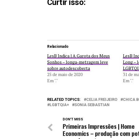
Curtir isso:
Relacionado
LesB Indica | A Garota dos Meus
LesB Ind
Sonhos – longa-metragem leve
Long – 
sobre autodescoberta
LGBTQIA
25 de maio de 2020
31 de m
Em "."
Em "."
RELATED TOPICS:
CELIA FREIJEIRO
CHICA 
LGBTQIA+
SONIA SEBASTIAN
DON'T MISS
Primeiras Impressões | Home
Economics – produção com pot