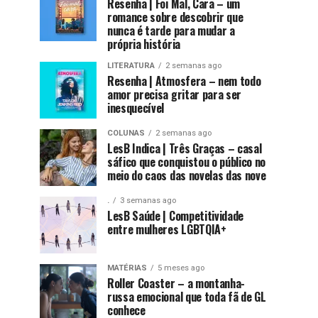
Resenha | Foi Mal, Cara – um
romance sobre descobrir que
nunca é tarde para mudar a
própria história
LITERATURA
2 semanas ago
Resenha | Atmosfera – nem todo
amor precisa gritar para ser
inesquecível
COLUNAS
2 semanas ago
LesB Indica | Três Graças – casal
sáfico que conquistou o público no
meio do caos das novelas das nove
.
3 semanas ago
LesB Saúde | Competitividade
entre mulheres LGBTQIA+
MATÉRIAS
5 meses ago
Roller Coaster – a montanha-
russa emocional que toda fã de GL
conhece