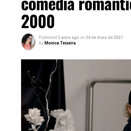
comédia românti
2000
Published
5 anos ago
on
24 de maio de 2021
By
Monica Teixeira