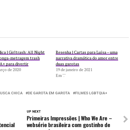
ica | Girltrash: All Night
Resenha | Cartas para Luísa – uma
longa-metragem trash
narrativa dramática do amor entre
+ para divertir
duas garotas
arço de 2020
19 de janeiro de 2021
Em "."
BUSCA CHICA
DE GAROTA EM GAROTA
FILMES LGBTQIA+
UP NEXT
Primeiras Impressões | Who We Are –
encial
websérie brasileira com gostinho de