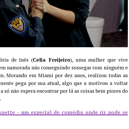
ória de Inés (
Celia Freijeiro
), uma mulher que vive
 em namorada não conseguindo sossegar com ninguém e
m. Morando em Miami por dez anos, realizou todas as
lmente pega por sua atual, algo que a motivou a voltar
la só não espera encontrar por lá as coisas bem piores do
.
nette – um especial de comédia onde rir pode se