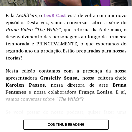
Soa familiar para vocês?
Fala
LesBiCats
, o
LesB Cast
está de volta com um novo
episódio. Desta vez, vamos conversar sobre a série do
LesB Cast | Temporada 2 Episódio 02 – The Wilds e
Prime Video
“The Wilds”
, que retorna dia 6 de maio, o
teorias para a segunda temporada
desenvolvimento das personagens ao longo da primeira
temporada e PRINCIPALMENTE, o que esperamos do
A diretora e roteirista
Anna Elizabeth James
tem a
segundo ano da produção. Estão preparadas para nossas
mão leve para a condução das cenas. Talvez ela tema
teorias?
que suas simbologias não sejam claras o bastante, ou
duvide da capacidade de compreensão do espectador. De
Nesta edição contamos com a presença da nossa
qualquer modo, ressalta suas intenções ao limite do
apresentadora
Grasielly Sousa
, nossa editora-chefe
absurdo: o erotismo entre as duas mulheres se confirma
Karolen Passos
, nossa diretora de arte
Bruna
por uma sucessão vertiginosa de fusões, sobreposições,
Fentanes
e nossa colaboradora
França Louise
. E aí,
câmeras lentas e imagens deslizando por todos os lados,
vamos conversar sobre
“The Wilds”
?
sem saber onde parar.
Se você gostar do nosso podcast, quiser fazer uma
A escritora bebe uísque e fuma charutos o dia inteiro (é
pergunta ou sugerir uma pauta, envie-nos uma DM em
preciso colocar um objeto fálico na boca, claro),
CONTINUE READING
nossas redes sociais ou um e-mail para
enquanto a funcionária mostra os seios, segura facas de