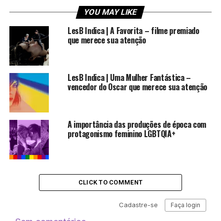
O filme estreia dia 21 de junho nos cinemas brasileiros. A
YOU MAY LIKE
Sony Pictures Brasil já divulgou o trailer e o cartaz
nacional do longa. Confira:
LesB Indica | A Favorita – filme premiado
que merece sua atenção
LesB Indica | Uma Mulher Fantástica –
vencedor do Oscar que merece sua atenção
A importância das produções de época com
protagonismo feminino LGBTQIA+
CLICK TO COMMENT