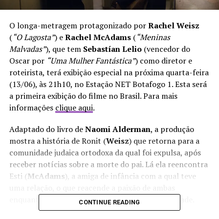
O longa-metragem protagonizado por
Rachel Weisz
(
“O Lagosta”
) e
Rachel McAdams
(
“Meninas
Malvadas”
), que tem
Sebastían Lelio
(vencedor do
Oscar por
“Uma Mulher Fantástica”
) como diretor e
roteirista, terá exibição especial na próxima quarta-feira
(13/06), às 21h10, no Estação NET Botafogo 1. Esta será
a primeira exibição do filme no Brasil. Para mais
informações
clique aqui
.
Adaptado do livro de
Naomi Alderman
, a produção
mostra a história de Ronit (
Weisz
) que retorna para a
comunidade judaica ortodoxa da qual foi expulsa, após
receber notícias sobre a morte do pai. Lá ela reencontra
Esti (
McAdams
), a amiga de infância com a qual teve
uma relação, o que reacende a paixão de ambas
enquanto exploram os limites da fé e da sexualidade.
CONTINUE READING