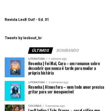
caminho pela frente nessa indústria.
principais plataformas como:
Spotify
,
Apple Podcasts
,
Amazon Music
e
Google Podcasts
.
ANNE+: O Filme e o relacionamento de Anne e Sara
em uma nova fase
Espero que gostem. Até a próxima!
Revista LesB Out! - Ed. 01
“Por trás da inocência”
está disponível para assistir
na
Netflix
.
Tweets by lesbout_br
Compartilhe isso:
ÚLTIMOS
BOMBANDO
Mais
LITERATURA
1 semana ago
Compartilhe isso:
Resenha | Foi Mal, Cara – um romance sobre
descobrir que nunca é tarde para mudar a
Mais
própria história
Curtir isso:
LITERATURA
2 semanas ago
Resenha | Atmosfera – nem todo amor precisa
Curtir isso:
gritar para ser inesquecível
COLUNAS
3 semanas ago
LesB Indica | Três Graças – casal sáfico que