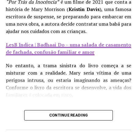
“Por Trás da Inocência”
é um filme de 2021 que conta a
LesB Saúde | A solidão de mulheres sáficas
história de Mary Morrison (
Kristin Davis
), uma famosa
escritora de suspense, se preparando para embarcar em
Consequentemente, isso deixa explícito o quanto essa
uma nova obra, a autora decide contratar uma babá para
competitividade é um empecilho para o fortalecimento
ajudar nos cuidados com as crianças.
de nós, mulheres LGBTQIA+, tanto de forma coletiva
quanto individual. Temos o direito de sentir afeto e
LesB Indica | Badhaai Do – uma salada de casamento
acolhimento umas com as outras e, enquanto grupo,
de fachada, confusão familiar e amor
politicamente falando. Afastar-nos desse lugar de afeto
que merecemos reforça as ações estereotipadas que nos
No entanto, a trama sinistra do livro começa a se
agridem. Desse modo, é importante reforçar a
misturar com a realidade. Mary seria vítima de uma
importância de não reproduzir essas atitudes que
perigosa intrusa, ou estaria imaginando as ameaças?
influenciam nossa saúde mental, para, assim, gerar
Conforme o livro da escritora se desenvolve, a vida dos
acolhimento de todas as formas enquanto comunidade.
familiares é colocada em risco.
Quando assistimos a candidata a babá Grace (
Greer
Grammer
) entrar pela porta, ela faz uma cara de
CONTINUE READING
psicopata à câmera. Clássico. E em uma de suas
Compartilhe isso:
primeiras frases, a garota comportada até demais
Mais