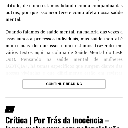
Relacionado
atitude, de como estamos lidando com a companhia das
outras, por que isso acontece e como afeta nossa saúde
Desobediência ganha dois
Desobediência: divulgados
novos clipes legendados
trailer e cartaz nacional
mental.
20 de junho de 2018
20 de junho de 2018
Em "."
Em "."
Quando falamos de saúde mental, na maioria das vezes a
associamos a processos individuais, mas saúde mental é
Concurso Cultural | Saiba
como ganhar um pôster do
muito mais do que isso, como estamos trazendo em
filme Desobediência
vários textos aqui na coluna de Saúde Mental do LesB
27 de junho de 2018
Out!. Pensando na saúde mental de mulheres
Em "."
LGBTQIA+, há temas específicos que surgem diante das
nossas vivências e que dificilmente estão em revistas
científicas ou são temas de estudos feitos na área
RELATED TOPICS:
DESOBEDIÊNCIA
MENINAS MALVADAS
CONTINUE READING
NAOMI ALDERMAN
O LAGOSTA
RACHEL MCADAMS
acadêmica, mas que estão sendo discutidos e percebidos
RACHEL WEISZ
SEBASTÍAN LELIO
SONY PICTURES BRASIL
por quem vive essa realidade.
UMA MULHER FANTÁSTICA
UP NEXT
LesB Saúde | Prevenção de ISTs para mulheres
Editorial | A importância da representatividade em
.
produtos audiovisuais
Crítica | Por Trás da Inocência –
Quem nunca frequentou um espaço (o famoso rolê) em
que estejam outras mulheres da comunidade LGBTQIA+
DON'T MISS