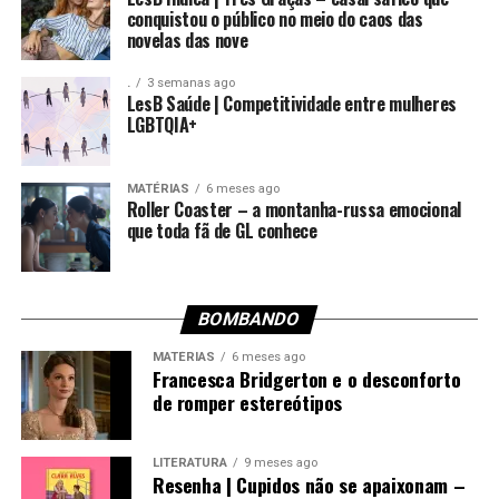
conquistou o público no meio do caos das
novelas das nove
.
3 semanas ago
LesB Saúde | Competitividade entre mulheres
LGBTQIA+
MATÉRIAS
6 meses ago
Roller Coaster – a montanha-russa emocional
que toda fã de GL conhece
BOMBANDO
MATÉRIAS
6 meses ago
Francesca Bridgerton e o desconforto
de romper estereótipos
LITERATURA
9 meses ago
Resenha | Cupidos não se apaixonam –