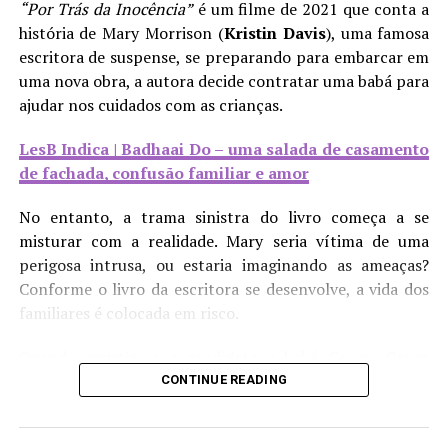
mesmo da Núbia ou da Yara. Pelo contrário, como
“Por Trás da Inocência”
é um filme de 2021 que conta a
LesB Saúde | A solidão de mulheres sáficas
mencionado acima, mesmo depois de sua morte, Diana
história de Mary Morrison (
Kristin Davis
), uma famosa
foi diretamente encaminhada a um novo caso de amor:
escritora de suspense, se preparando para embarcar em
Consequentemente, isso deixa explícito o quanto essa
um novo homem.
uma nova obra, a autora decide contratar uma babá para
competitividade é um empecilho para o fortalecimento
ajudar nos cuidados com as crianças.
de nós, mulheres LGBTQIA+, tanto de forma coletiva
quanto individual. Temos o direito de sentir afeto e
LesB Indica | Badhaai Do – uma salada de casamento
acolhimento umas com as outras e, enquanto grupo,
de fachada, confusão familiar e amor
politicamente falando. Afastar-nos desse lugar de afeto
que merecemos reforça as ações estereotipadas que nos
No entanto, a trama sinistra do livro começa a se
agridem. Desse modo, é importante reforçar a
misturar com a realidade. Mary seria vítima de uma
importância de não reproduzir essas atitudes que
perigosa intrusa, ou estaria imaginando as ameaças?
influenciam nossa saúde mental, para, assim, gerar
Conforme o livro da escritora se desenvolve, a vida dos
acolhimento de todas as formas enquanto comunidade.
familiares é colocada em risco.
Ainda é decepcionante que, em uma década em que a
Quando assistimos a candidata a babá Grace (
Greer
diversidade é o tema foco, com isso se refletindo nas
Grammer
) entrar pela porta, ela faz uma cara de
CONTINUE READING
histórias em quadrinhos e filmes de super-heróis, os
psicopata à câmera. Clássico. E em uma de suas
Compartilhe isso:
escritores e produtores tendo em mãos uma
primeiras frases, a garota comportada até demais