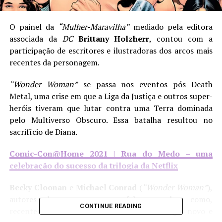
O painel da
“Mulher-Maravilha”
mediado pela editora
associada da
DC
Brittany Holzherr
, contou com a
participação de escritores e ilustradoras dos arcos mais
recentes da personagem.
“Wonder Woman”
se passa nos eventos pós Death
Metal, uma crise em que a Liga da Justiça e outros super-
heróis tiveram que lutar contra uma Terra dominada
pelo Multiverso Obscuro. Essa batalha resultou no
sacrifício de Diana.
Comic-Con@Home 2021 | Rua do Medo – uma
celebração do sucesso da trilogia da Netflix
Becky Cloonan
e
Michael Conrad
(
“Wonder Woman”
),
autores desse novo arco, falaram sobre como,
CONTINUE READING
recentemente Diana se descobriu em um lugar novo e