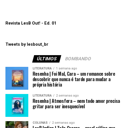
caminho pela frente nessa indústria.
Tomorrow. Ela vive na Cidade Maravilhosa, Rio de Janeiro.
principais plataformas como:
Spotify
,
Apple Podcasts
,
Amazon Music
e
Google Podcasts
.
ANNE+: O Filme e o relacionamento de Anne e Sara
em uma nova fase
Espero que gostem. Até a próxima!
Revista LesB Out! - Ed. 01
“Por trás da inocência”
está disponível para assistir
na
Netflix
.
Tweets by lesbout_br
Compartilhe isso:
ÚLTIMOS
BOMBANDO
Mais
LITERATURA
1 semana ago
Compartilhe isso:
Resenha | Foi Mal, Cara – um romance sobre
descobrir que nunca é tarde para mudar a
Mais
própria história
Curtir isso:
LITERATURA
2 semanas ago
Resenha | Atmosfera – nem todo amor precisa
Curtir isso:
gritar para ser inesquecível
COLUNAS
2 semanas ago