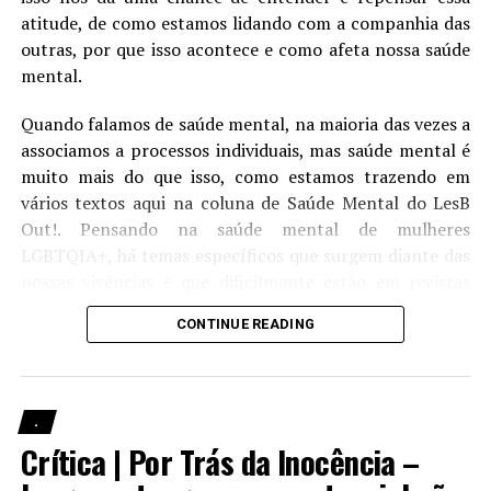
negras.
atitude, de como estamos lidando com a companhia das
outras, por que isso acontece e como afeta nossa saúde
mental.
Quando falamos de saúde mental, na maioria das vezes a
associamos a processos individuais, mas saúde mental é
muito mais do que isso, como estamos trazendo em
vários textos aqui na coluna de Saúde Mental do LesB
Out!. Pensando na saúde mental de mulheres
LGBTQIA+, há temas específicos que surgem diante das
nossas vivências e que dificilmente estão em revistas
científicas ou são temas de estudos feitos na área
Também comentaram sobre como chegaram ao design
CONTINUE READING
acadêmica, mas que estão sendo discutidos e percebidos
final da Núbia. Passando por características clássicas de
por quem vive essa realidade.
super-heroínas, até inovações que a tornassem forte
passando uma imagem poderosa para os leitores. Os
LesB Saúde | Prevenção de ISTs para mulheres
comentários sobre o arco dela não puderam ser muitos
.
específicos para evitar spoilers.
Crítica | Por Trás da Inocência –
Quem nunca frequentou um espaço (o famoso rolê) em
que estejam outras mulheres da comunidade LGBTQIA+