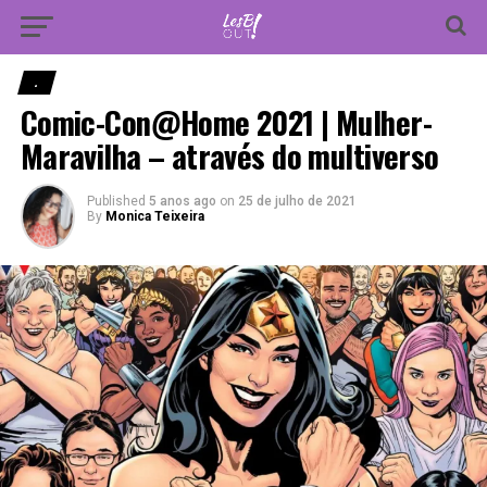
Vá para versão mobile
.
Comic-Con@Home 2021 | Mulher-
Maravilha – através do multiverso
Published
5 anos ago
on
25 de julho de 2021
By
Monica Teixeira