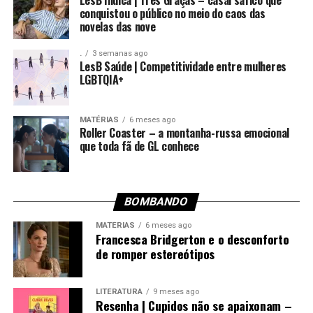
LesB Indica | Três Graças – casal sáfico que
conquistou o público no meio do caos das
novelas das nove
.
3 semanas ago
LesB Saúde | Competitividade entre mulheres
LGBTQIA+
MATÉRIAS
6 meses ago
Roller Coaster – a montanha-russa emocional
que toda fã de GL conhece
BOMBANDO
MATÉRIAS
6 meses ago
Francesca Bridgerton e o desconforto
de romper estereótipos
LITERATURA
9 meses ago
Resenha | Cupidos não se apaixonam –