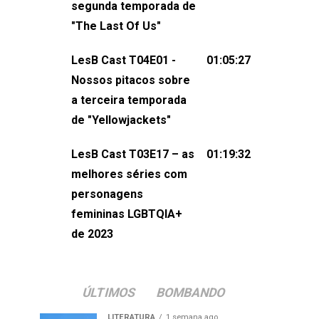
segunda temporada de
não esqueça de visitar nosso site e
"The Last Of Us"
também redes
sociais:Twitter: ⁠⁠⁠⁠@lesbout_br⁠⁠⁠⁠ Instagram: ⁠⁠⁠⁠@lesbout_br⁠⁠⁠
LesB Cast T04E01 -
01:05:27
do LesB Cast:Apresentação de
Nossos pitacos sobre
Karolen Passos
a terceira temporada
(⁠⁠⁠⁠⁠⁠@KarolenPassos⁠⁠⁠⁠⁠⁠)Participação de
de "Yellowjackets"
Bruna Fentanes (⁠⁠⁠⁠@brunarfentanes⁠⁠⁠⁠) e
LesB Cast T03E17 – as
01:19:32
Pollyelly FlorêncioEdição de Naiady
melhores séries com
Machado
personagens
femininas LGBTQIA+
de 2023
ÚLTIMOS
BOMBANDO
LITERATURA
1 semana ago