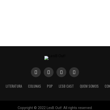
LITERATURA
COLUNAS
POP
LESB CAST
QUEM SOMOS
CO
Copyright © 2022 LesB Out!. All rights reserved.