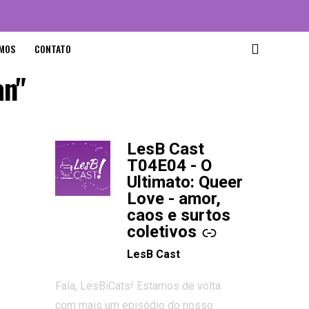
MOS
CONTATO
an"
LesB Cast
-
T04E04 - O
Ultimato: Queer
Love - amor,
caos e surtos
coletivos
LesB Cast
Fala, LesBiCats! Estamos de volta
com mais um episódio do nosso