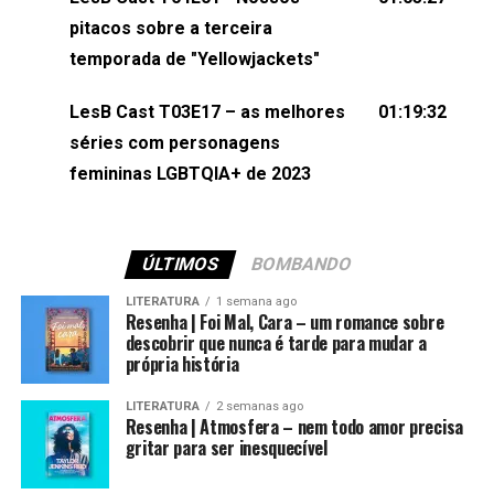
(⁠⁠⁠⁠@brunarfentanes⁠⁠⁠⁠) e Pollyelly FlorêncioEdição de
pitacos sobre a terceira
Naiady Machado
temporada de "Yellowjackets"
LesB Cast T03E17 – as melhores
01:19:32
séries com personagens
femininas LGBTQIA+ de 2023
ÚLTIMOS
BOMBANDO
LITERATURA
1 semana ago
Resenha | Foi Mal, Cara – um romance sobre
descobrir que nunca é tarde para mudar a
própria história
LITERATURA
2 semanas ago
Resenha | Atmosfera – nem todo amor precisa
gritar para ser inesquecível