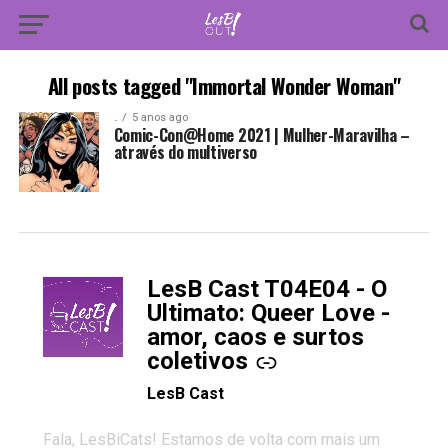
All posts tagged "Immortal Wonder Woman"
.
5 anos ago
Comic-Con@Home 2021 | Mulher-Maravilha –
através do multiverso
LesB Cast T04E04 - O
-
Ultimato: Queer Love -
amor, caos e surtos
coletivos
LesB Cast
Fala, LesBiCats! Estamos de volta com mais um