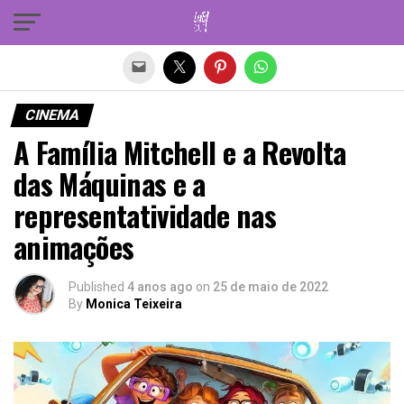
Sair da versão mobile
CINEMA
A Família Mitchell e a Revolta
das Máquinas e a
representatividade nas
animações
Published
4 anos ago
on
25 de maio de 2022
By
Monica Teixeira