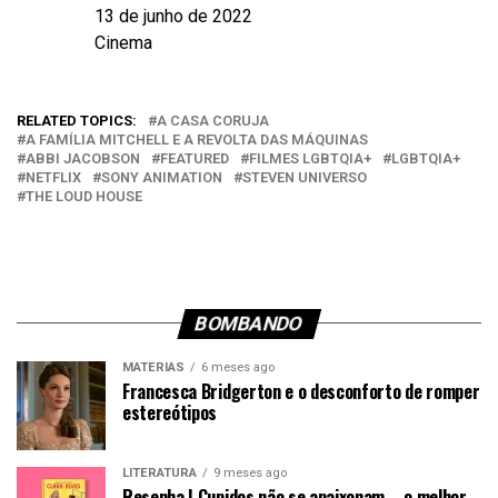
13 de junho de 2022
Data
Cinema
Em relação a
RELATED TOPICS:
A CASA CORUJA
A FAMÍLIA MITCHELL E A REVOLTA DAS MÁQUINAS
ABBI JACOBSON
FEATURED
FILMES LGBTQIA+
LGBTQIA+
NETFLIX
SONY ANIMATION
STEVEN UNIVERSO
THE LOUD HOUSE
BOMBANDO
MATÉRIAS
6 meses ago
Francesca Bridgerton e o desconforto de romper
estereótipos
LITERATURA
9 meses ago
Resenha | Cupidos não se apaixonam – o melhor