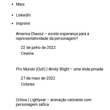
Mais
LinkedIn
Imprimir
America Chavez – existe esperança para a
representatividade da personagem?
22 de junho de 2022
Data
Cinema
Em relação a
Pro Mundo (Out!) | Amity Blight – uma linda jornada
27 de maio de 2022
Data
Colunas
Em relação a
Crítica | Lightyear – animação cativante com
personagem sáfica