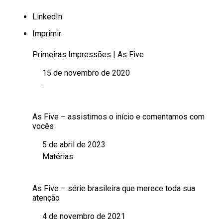
LinkedIn
Imprimir
Primeiras Impressões | As Five
15 de novembro de 2020
Data
.
Em relação a
As Five – assistimos o início e comentamos com
vocês
5 de abril de 2023
Data
Matérias
Em relação a
As Five – série brasileira que merece toda sua
atenção
4 de novembro de 2021
Data