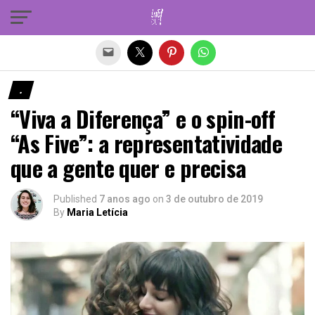
Sair da versão mobile
.
“Viva a Diferença” e o spin-off
“As Five”: a representatividade
que a gente quer e precisa
Published
7 anos ago
on
3 de outubro de 2019
By
Maria Letícia