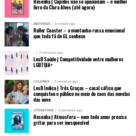
Resenha | Cupidos não se apaixonam – o melhor
livro da Clara Alves (até agora)
MATÉRIAS
6 meses ago
Roller Coaster – a montanha-russa emocional
que toda fã de GL conhece
.
3 semanas ago
LesB Saúde | Competitividade entre mulheres
LGBTQIA+
COLUNAS
3 semanas ago
LesB Indica | Três Graças – casal sáfico que
conquistou o público no meio do caos das novelas
das nove
LITERATURA
2 semanas ago
Resenha | Atmosfera – nem todo amor precisa
gritar para ser inesquecível