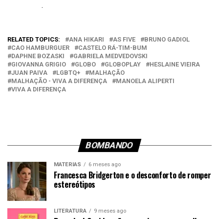
.
Em relação a
RELATED TOPICS:
ANA HIKARI
AS FIVE
BRUNO GADIOL
CAO HAMBURGUER
CASTELO RÁ-TIM-BUM
DAPHNE BOZASKI
GABRIELA MEDVEDOVSKI
GIOVANNA GRIGIO
GLOBO
GLOBOPLAY
HESLAINE VIEIRA
JUAN PAIVA
LGBTQ+
MALHAÇÃO
MALHAÇÃO - VIVA A DIFERENÇA
MANOELA ALIPERTI
VIVA A DIFERENÇA
BOMBANDO
MATÉRIAS
6 meses ago
Francesca Bridgerton e o desconforto de romper
estereótipos
LITERATURA
9 meses ago