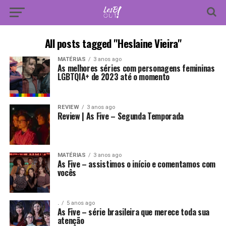
All posts tagged "Heslaine Vieira"
MATÉRIAS
3 anos ago
As melhores séries com personagens femininas
LGBTQIA+ de 2023 até o momento
REVIEW
3 anos ago
Review | As Five – Segunda Temporada
MATÉRIAS
3 anos ago
As Five – assistimos o início e comentamos com
vocês
.
5 anos ago
As Five – série brasileira que merece toda sua
atenção