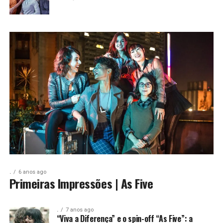
.
6 anos ago
Primeiras Impressões | As Five
.
7 anos ago
“Viva a Diferença” e o spin-off “As Five”: a