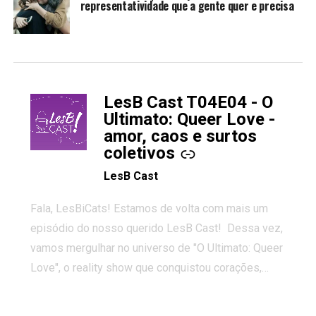
representatividade que a gente quer e precisa
LesB Cast T04E04 - O
-
Ultimato: Queer Love -
amor, caos e surtos
coletivos
LesB Cast
Fala, LesBiCats! Estamos de volta com mais um
episódio do nosso querido LesB Cast! Dessa vez,
vamos mergulhar no universo de "O Ultimato: Queer
Love", o reality show que conquistou corações,
gerou tretas e levantou debates intensos sobre
relacionamentos queer. Vem com a gente comentar