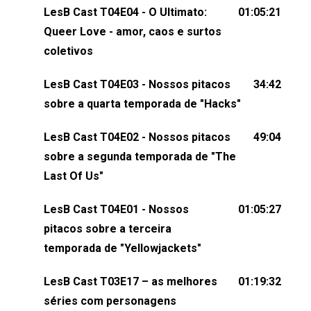
os melhores momentos, as maiores confusões e,
LesB Cast T04E04 - O Ultimato:
01:05:21
claro, tudo o que esse reality nos fez pensar (e rir)
Queer Love - amor, caos e surtos
sobre amor sáfico!Você também pode participar
coletivos
dessa conversa mandando sugestões de pauta,
LesB Cast T04E03 - Nossos pitacos
34:42
comentários, perguntas ou qualquer outra coisa,
sobre a quarta temporada de "Hacks"
nos envie uma mensagem pelas redes sociais ou
um e-mail para podcast@lesbout.com.br. E não
LesB Cast T04E02 - Nossos pitacos
49:04
esqueça de visitar nosso site e também redes
sobre a segunda temporada de "The
sociais:Twitter: ⁠⁠⁠⁠@lesbout_br⁠⁠⁠⁠ Instagram: ⁠⁠⁠⁠@lesbout_br⁠⁠⁠⁠ TikTo
Last Of Us"
do LesB Cast:Apresentação de Karolen Passos
(⁠⁠⁠⁠⁠⁠@KarolenPassos⁠⁠⁠⁠⁠⁠)Participação de Bruna Fentanes
LesB Cast T04E01 - Nossos
01:05:27
(⁠⁠⁠⁠@brunarfentanes⁠⁠⁠⁠) e Pollyelly FlorêncioEdição de
pitacos sobre a terceira
Naiady Machado
temporada de "Yellowjackets"
LesB Cast T03E17 – as melhores
01:19:32
séries com personagens