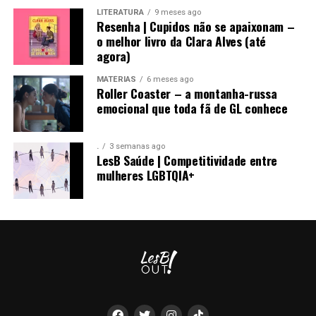
LITERATURA
9 meses ago
Resenha | Cupidos não se apaixonam –
o melhor livro da Clara Alves (até
agora)
MATÉRIAS
6 meses ago
Roller Coaster – a montanha-russa
emocional que toda fã de GL conhece
.
3 semanas ago
LesB Saúde | Competitividade entre
mulheres LGBTQIA+