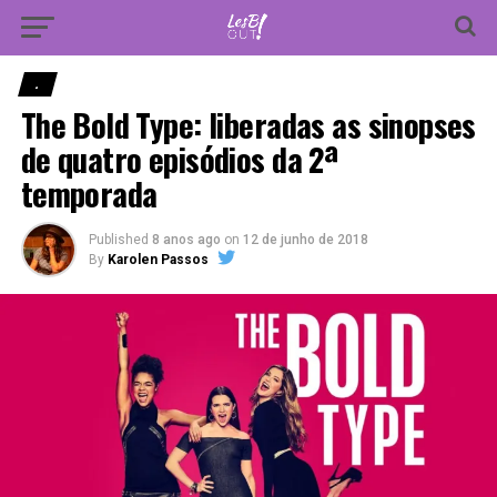
Vá para versão mobile
.
The Bold Type: liberadas as sinopses
de quatro episódios da 2ª
temporada
Published
8 anos ago
on
12 de junho de 2018
By
Karolen Passos