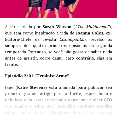
A série criada por
Sarah Watson
(
“The Middleman”
),
que tem como inspiração a vida de
Joanna Coles
, ex-
Editora-Chefe da revista
Cosmopolitan
, revelou as
sinopses dos quatro primeiros episódios da segunda
temporada. Portanto, se você não gosta de saber nada
antes de assistir, corre daqui, caso contrário, siga em
frente.
Episódio 2×01: “Feminist Army”
Jane (
Katie Stevens
) está animada para publicar seu
primeiro grande artigo para a Incite, especialmente
pelo fato dela estar escrevendo sobre uma mulher CEO
que admira e saber que Jacqueline (
Melora Hardin
)
estará lendo. Sutton (
Meghann Fahy
) fica surpresa