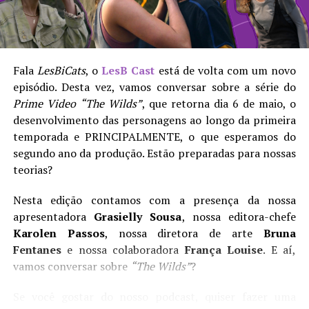
privada de todos os seus desejos e somente com a
chegada dela tudo emergisse.
Soa familiar para vocês?
Fala
LesBiCats
, o
LesB Cast
está de volta com um novo
episódio. Desta vez, vamos conversar sobre a série do
LesB Cast | Temporada 2 Episódio 02 – The Wilds e
Prime Video
“The Wilds”
, que retorna dia 6 de maio, o
teorias para a segunda temporada
desenvolvimento das personagens ao longo da primeira
temporada e PRINCIPALMENTE, o que esperamos do
A diretora e roteirista
Anna Elizabeth James
tem a
segundo ano da produção. Estão preparadas para nossas
mão leve para a condução das cenas. Talvez ela tema
teorias?
que suas simbologias não sejam claras o bastante, ou
duvide da capacidade de compreensão do espectador. De
Nesta edição contamos com a presença da nossa
qualquer modo, ressalta suas intenções ao limite do
apresentadora
Grasielly Sousa
, nossa editora-chefe
absurdo: o erotismo entre as duas mulheres se confirma
Karolen Passos
, nossa diretora de arte
Bruna
por uma sucessão vertiginosa de fusões, sobreposições,
Fentanes
e nossa colaboradora
França Louise
. E aí,
câmeras lentas e imagens deslizando por todos os lados,
vamos conversar sobre
“The Wilds”
?
sem saber onde parar.
Se você gostar do nosso podcast, quiser fazer uma
A escritora bebe uísque e fuma charutos o dia inteiro (é