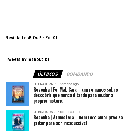
mas foi apenas mediano. Infelizmente, o longa só nos
mostra mais uma vez o quanto ainda temos um longo
Lembrando que nosso podcast pode ser escutado nas
caminho pela frente nessa indústria.
principais plataformas como:
Spotify
,
Apple Podcasts
,
Amazon Music
e
Google Podcasts
.
ANNE+: O Filme e o relacionamento de Anne e Sara
em uma nova fase
Espero que gostem. Até a próxima!
Revista LesB Out! - Ed. 01
“Por trás da inocência”
está disponível para assistir
na
Netflix
.
Tweets by lesbout_br
Compartilhe isso:
ÚLTIMOS
BOMBANDO
Mais
LITERATURA
1 semana ago
Compartilhe isso:
Resenha | Foi Mal, Cara – um romance sobre
descobrir que nunca é tarde para mudar a
Mais
própria história
Curtir isso:
LITERATURA
2 semanas ago
Resenha | Atmosfera – nem todo amor precisa
Curtir isso:
gritar para ser inesquecível