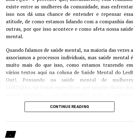
existe entre as mulheres da comunidade, mas enfrentar
isso nos dá uma chance de entender e repensar essa
atitude, de como estamos lidando com a companhia das
outras, por que isso acontece e como afeta nossa saúde
mental.
Quando falamos de saúde mental, na maioria das vezes a
associamos a processos individuais, mas saúde mental é
muito mais do que isso, como estamos trazendo em
vários textos aqui na coluna de Saúde Mental do LesB
Compartilhe isso:
Out!. Pensando na saúde mental de mulheres
LGBTQIA+, há temas específicos que surgem diante das
nossas vivências e que dificilmente estão em revistas
científicas ou são temas de estudos feitos na área
CONTINUE READING
acadêmica, mas que estão sendo discutidos e percebidos
Mais
por quem vive essa realidade.
LesB Saúde | Prevenção de ISTs para mulheres
.