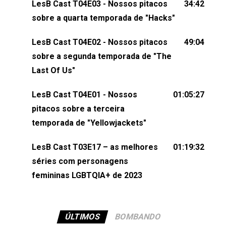
LesB Cast T04E03 - Nossos pitacos
34:42
comentários, perguntas ou qualquer outra coisa,
sobre a quarta temporada de "Hacks"
nos envie uma mensagem pelas redes sociais ou
um e-mail para podcast@lesbout.com.br. E não
LesB Cast T04E02 - Nossos pitacos
49:04
esqueça de visitar nosso site e também redes
sobre a segunda temporada de "The
sociais:Twitter: ⁠⁠⁠⁠@lesbout_br⁠⁠⁠⁠ Instagram: ⁠⁠⁠⁠@lesbout_br⁠⁠⁠⁠ TikTo
Last Of Us"
do LesB Cast:Apresentação de Karolen Passos
(⁠⁠⁠⁠⁠⁠@KarolenPassos⁠⁠⁠⁠⁠⁠)Participação de Bruna Fentanes
LesB Cast T04E01 - Nossos
01:05:27
(⁠⁠⁠⁠@brunarfentanes⁠⁠⁠⁠) e Pollyelly FlorêncioEdição de
pitacos sobre a terceira
Naiady Machado
temporada de "Yellowjackets"
LesB Cast T03E17 – as melhores
01:19:32
séries com personagens
femininas LGBTQIA+ de 2023
ÚLTIMOS
BOMBANDO