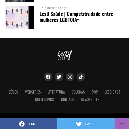
.
3 semanas ago
Compartilhe isso:
LesB Saúde | Competitividade entre
mulheres LGBTQIA+
Ver essa foto no Instagram
Compartilhe isso:
Mais
Mais
Curtir isso:
Curtir isso:
SÉRIES
WEBSÉRIES
LITERATURA
COLUNAS
POP
LESB CAST
QUEM SOMOS
CONTATO
NEWSLETTER
Uma publicação compartilhada por Spotted CUU (@cuuspotted)
Copyright © 2022 LesB Out!. All rights reserved.
SHARE
TWEET