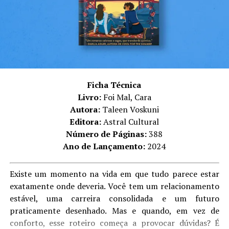
forma natural e admirável. Entretanto, a gordofobia,
doenças crônicas e saída do armário foram temas
deixados em segundo plano, e que poderiam terem sido
mais bem explorados ou até mesmo, no caso da doença
crônica, ser totalmente descartada. Apesar de ser um
tópico extremamente importante, caberia melhor em
Ficha Técnica
uma outra história (Georgia, inclusive, merecia um livro
Livro:
Foi Mal, Cara
só para ela).
Autora:
Taleen Voskuni
Resenha | Sua Alteza Real – uma história clichê para
Editora:
Astral Cultural
aquecer o coração
Número de Páginas:
388
Ano de Lançamento:
2024
“Romance real”
está mais para “drama na real”, de tanto
que a personagem principal é intragável. Ela é
Existe um momento na vida em que tudo parece estar
debochada, egoísta e grosseira. Apesar de muitas vezes
exatamente onde deveria. Você tem um relacionamento
ser compreensível sua revolta, por outro lado, se torna
estável, uma carreira consolidada e um futuro
cansativo as inúmeras vezes em que ela é desnecessária
praticamente desenhado. Mas e quando, em vez de
(no sentido de indelicada e grossa mesmo) em algumas
conforto, esse roteiro começa a provocar dúvidas? É
situações. Isso torna o livro prolixo, pois a sensação que