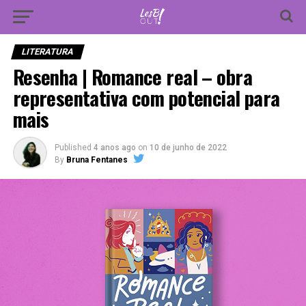
Vá para versão mobile
LITERATURA
Resenha | Romance real – obra
representativa com potencial para
mais
Published
4 anos ago
on
10 de junho de 2022
By
Bruna Fentanes