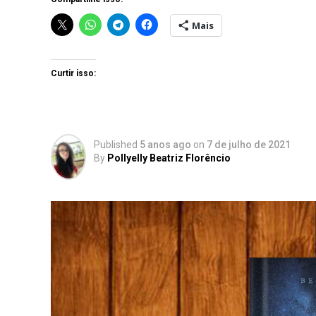
Mais
Curtir isso:
Published
5 anos ago
on
7 de julho de 2021
By
Pollyelly Beatriz Florêncio