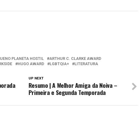
QUENO PLANETA HOSTIL
ARTHUR C. CLARKE AWARD
RKSIDE
HUGO AWARD
LGBTQIA+
LITERATURA
UP NEXT
porada
Resumo | A Melhor Amiga da Noiva –
Primeira e Segunda Temporada