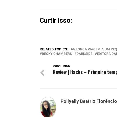
Curtir isso:
RELATED TOPICS:
A LONGA VIAGEM A UM PE
BECKY CHAMBERS
DARKSIDE
EDITORA DA
DON'T MISS
Review | Hacks – Primeira tem
Pollyelly Beatriz Florêncio