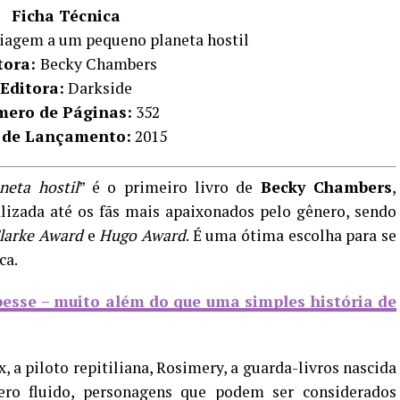
Ficha Técnica
iagem a um pequeno planeta hostil
tora:
Becky Chambers
Editora:
Darkside
ero de Páginas:
352
 de Lançamento:
2015
eta hostil
” é o primeiro livro de
Becky Chambers
,
alizada até os fãs mais apaixonados pelo gênero, sendo
Clarke Award
e
Hugo Award
. É uma ótima escolha para se
ca.
besse – muito além do que uma simples história de
, a piloto repitiliana, Rosimery, a guarda-livros nascida
ro fluido, personagens que podem ser considerados