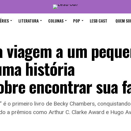
ÉRIES
LITERATURA
COLUNAS
POP
LESB CAST
QUEM SO
ga viagem a um pequ
uma história
obre encontrar sua f
 é o primeiro livro de Becky Chambers, conquistando 
do a prêmios como Arthur C. Clarke Award e Hugo Aw