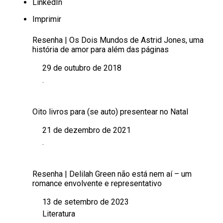
LinkedIn
Imprimir
Resenha | Os Dois Mundos de Astrid Jones, uma
história de amor para além das páginas
29 de outubro de 2018
Data
.
Em relação a
Oito livros para (se auto) presentear no Natal
21 de dezembro de 2021
Data
.
Em relação a
Resenha | Delilah Green não está nem aí – um
romance envolvente e representativo
13 de setembro de 2023
Data
Literatura
Em relação a