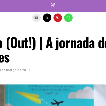
Sair da versão mobile
(Out!) | A jornada d
es
8 de março de 2019