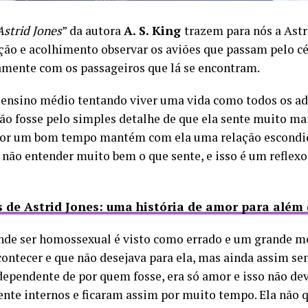
strid Jones
” da autora
A. S. King
trazem para nós a Ast
ação e acolhimento observar os aviões que passam pelo c
amente com os passageiros que lá se encontram.
o ensino médio tentando viver uma vida como todos os ad
ão fosse pelo simples detalhe de que ela sente muito mai
 por um bom tempo mantém com ela uma relação escondid
não entender muito bem o que sente, e isso é um reflexo 
 de Astrid Jones: uma história de amor para além
nde ser homossexual é visto como errado e um grande mo
 acontecer e que não desejava para ela, mas ainda assim s
dependente de por quem fosse, era só amor e isso não de
e internos e ficaram assim por muito tempo. Ela não que