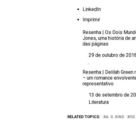
LinkedIn
Imprimir
Resenha | Os Dois Mundo
Jones, uma história de a
das páginas
29 de outubro de 201
Data
.
Em relação a
Resenha | Delilah Green 
– um romance envolvent
representativo
13 de setembro de 2
Data
Literatura
Em relação a
RELATED TOPICS:
A. S. KING
OS