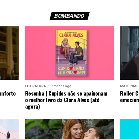
BOMBANDO
LITERATURA
9 meses ago
MATÉRIAS
onforto
Resenha | Cupidos não se apaixonam –
Roller 
o melhor livro da Clara Alves (até
emocion
agora)