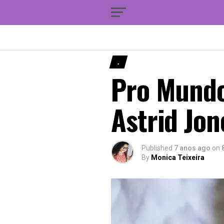
.
Pro Mundo 
Astrid Jon
Published
7 anos ago
on
By
Monica Teixeira