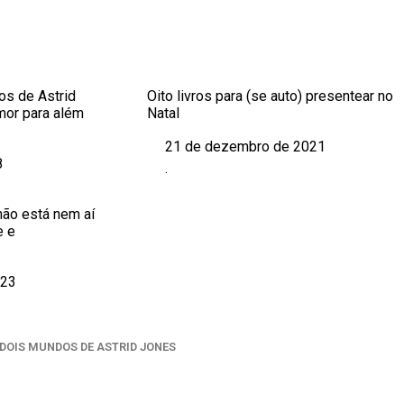
s de Astrid
Oito livros para (se auto) presentear no
mor para além
Natal
21 de dezembro de 2021
Data
8
.
Em relação a
não está nem aí
e e
023
 DOIS MUNDOS DE ASTRID JONES