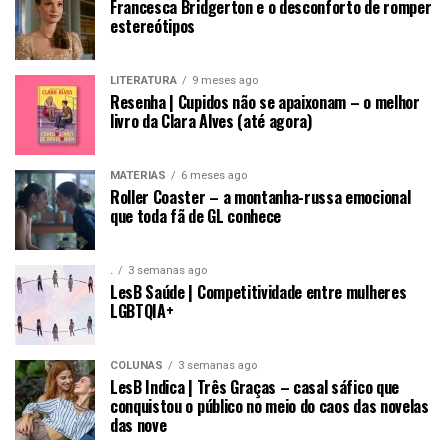
Francesca Bridgerton e o desconforto de romper
estereótipos
LITERATURA
9 meses ago
Resenha | Cupidos não se apaixonam – o melhor
livro da Clara Alves (até agora)
MATÉRIAS
6 meses ago
Roller Coaster – a montanha-russa emocional
que toda fã de GL conhece
.
3 semanas ago
LesB Saúde | Competitividade entre mulheres
LGBTQIA+
COLUNAS
3 semanas ago
LesB Indica | Três Graças – casal sáfico que
conquistou o público no meio do caos das novelas
das nove