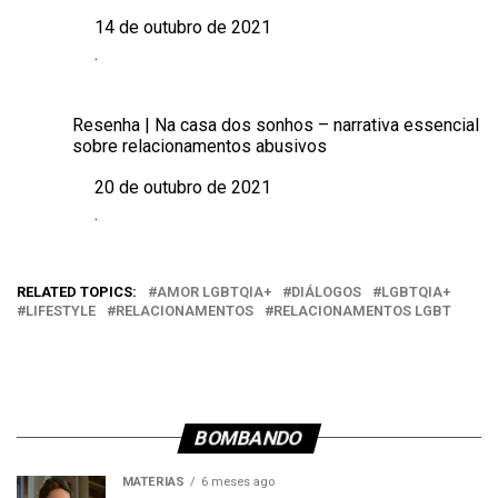
14 de outubro de 2021
Data
.
Em relação a
Resenha | Na casa dos sonhos – narrativa essencial
sobre relacionamentos abusivos
20 de outubro de 2021
Data
.
Em relação a
RELATED TOPICS:
AMOR LGBTQIA+
DIÁLOGOS
LGBTQIA+
LIFESTYLE
RELACIONAMENTOS
RELACIONAMENTOS LGBT
BOMBANDO
MATÉRIAS
6 meses ago