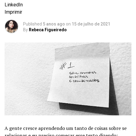
LinkedIn
Imprimir
Published
5 anos ago
on
15 de julho de 2021
By
Rebeca Figueiredo
A gente cresce aprendendo um tanto de coisas sobre se
relacionar e eu preciso começar esse texto dizendo: