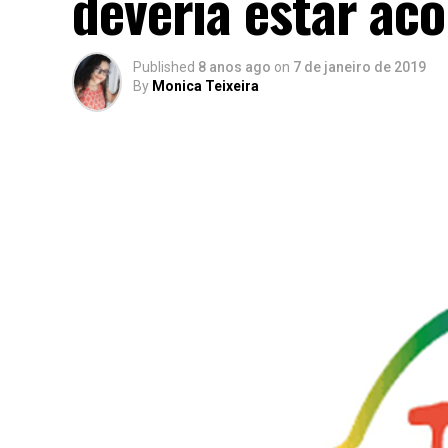
deveria estar a
Published
8 anos ago
on
7 de janeiro de 2019
By
Monica Teixeira