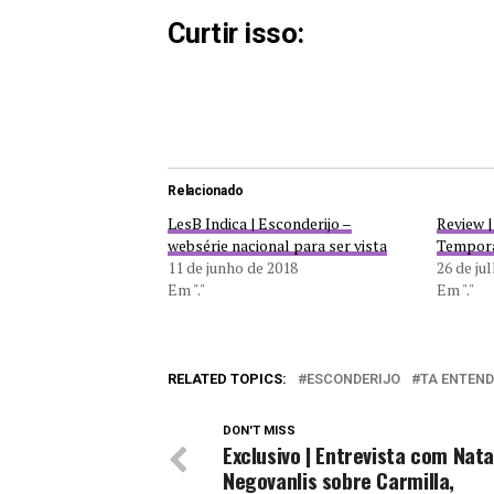
Curtir isso:
Relacionado
LesB Indica | Esconderijo –
Review |
websérie nacional para ser vista
Tempor
11 de junho de 2018
26 de ju
Em "."
Em "."
RELATED TOPICS:
ESCONDERIJO
TA ENTEND
DON'T MISS
Exclusivo | Entrevista com Nat
Negovanlis sobre Carmilla,