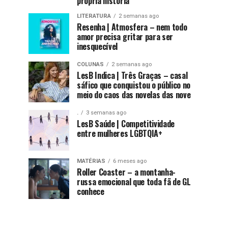
própria história
LITERATURA
2 semanas ago
Resenha | Atmosfera – nem todo
amor precisa gritar para ser
inesquecível
COLUNAS
2 semanas ago
LesB Indica | Três Graças – casal
sáfico que conquistou o público no
meio do caos das novelas das nove
.
3 semanas ago
LesB Saúde | Competitividade
entre mulheres LGBTQIA+
MATÉRIAS
6 meses ago
Roller Coaster – a montanha-
russa emocional que toda fã de GL
conhece