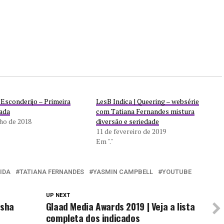
 Esconderijo – Primeira
LesB Indica | Queering – websérie
ada
com Tatiana Fernandes mistura
lho de 2018
diversão e seriedade
11 de fevereiro de 2019
Em "."
IDA
TATIANA FERNANDES
YASMIN CAMPBELL
YOUTUBE
UP NEXT
asha
Glaad Media Awards 2019 | Veja a lista
completa dos indicados