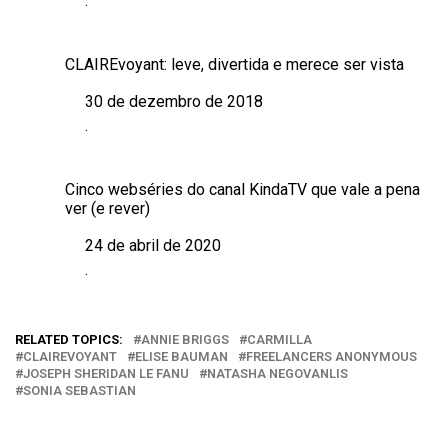
.
Em relação a
CLAIREvoyant: leve, divertida e merece ser vista
30 de dezembro de 2018
Data
.
Em relação a
Cinco webséries do canal KindaTV que vale a pena
ver (e rever)
24 de abril de 2020
Data
.
Em relação a
RELATED TOPICS:
ANNIE BRIGGS
CARMILLA
CLAIREVOYANT
ELISE BAUMAN
FREELANCERS ANONYMOUS
JOSEPH SHERIDAN LE FANU
NATASHA NEGOVANLIS
SONIA SEBASTIAN