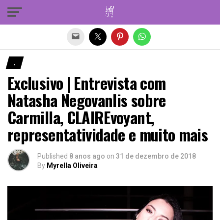
Sair da versão mobile
.
Exclusivo | Entrevista com
Natasha Negovanlis sobre
Carmilla, CLAIREvoyant,
representatividade e muito mais
Published
8 anos ago
on
31 de dezembro de 2018
By
Myrella Oliveira