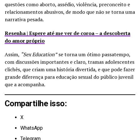
questões como aborto, assédio, violência, preconceito e
relacionamentos abusivos, de modo que não se torna uma
narrativa pesada.
Resenha | Espere até me ver de coroa – a descoberta
do amor próprio
Assim,
“Sex Education”
se torna um ótimo passatempo,
com discussões importantes e claro, tramas adolescentes
clichês, que criam uma história divertida, e que pode fazer
grande diferença para educação sexual do público juvenil
que a acompanha.
Compartilhe isso:
X
WhatsApp
Telegram