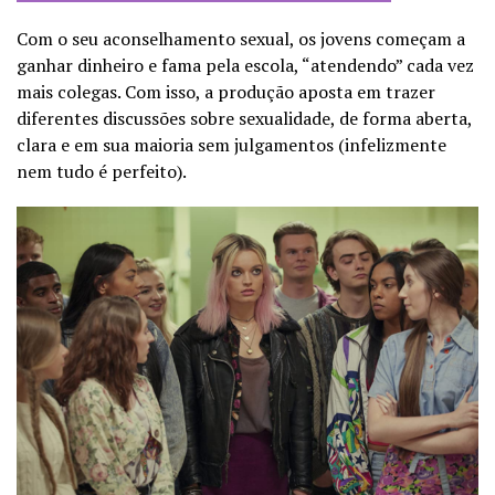
Com o seu aconselhamento sexual, os jovens começam a
ganhar dinheiro e fama pela escola, “atendendo” cada vez
mais colegas. Com isso, a produção aposta em trazer
diferentes discussões sobre sexualidade, de forma aberta,
clara e em sua maioria sem julgamentos (infelizmente
nem tudo é perfeito).