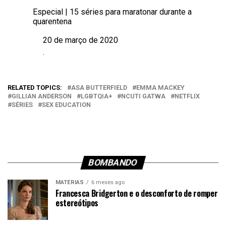
Especial | 15 séries para maratonar durante a
quarentena
20 de março de 2020
Data
.
Em relação a
RELATED TOPICS:
ASA BUTTERFIELD
EMMA MACKEY
GILLIAN ANDERSON
LGBTQIA+
NCUTI GATWA
NETFLIX
SÉRIES
SEX EDUCATION
BOMBANDO
MATÉRIAS
6 meses ago
Francesca Bridgerton e o desconforto de romper
estereótipos