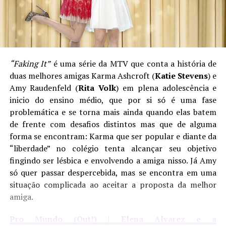
“Faking It”
é uma série da MTV que conta a história de
duas melhores amigas Karma Ashcroft (
Katie Stevens
) e
Amy Raudenfeld (
Rita Volk
) em plena adolescência e
inicio do ensino médio, que por si só é uma fase
problemática e se torna mais ainda quando elas batem
de frente com desafios distintos mas que de alguma
forma se encontram: Karma que ser popular e diante da
“liberdade” no colégio tenta alcançar seu objetivo
fingindo ser lésbica e envolvendo a amiga nisso. Já Amy
só quer passar despercebida, mas se encontra em uma
situação complicada ao aceitar a proposta da melhor
amiga.
Pro Mundo (Out!) | Elena Alvarez e a