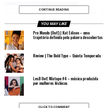
representatividade lésbica na televisão
CONTINUE READING
Ao embarcarem juntas nesta ideia, uma série de
problemas e desafios vão surgindo. Karma enfrenta
YOU MAY LIKE
situações com a família, os “romances”, seus amigos e a
própria imagem dentro e fora da escola. Enquanto Amy
Pro Mundo (Out!) | Kat Edison – uma
começa a encarar os desafios do autoconhecimento em
trajetória definida pela palavra descobertas
relação a sexualidade e mais tarde, isto se torna um
grande conflito dentro de sua própria casa.
Review | The Bold Type – Quinta Temporada
LesB Out! Mixtape #4 – música produzida
por mulheres lésbicas
CLICK TO COMMENT