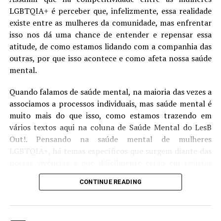
LGBTQIA+ é perceber que, infelizmente, essa realidade
existe entre as mulheres da comunidade, mas enfrentar
isso nos dá uma chance de entender e repensar essa
atitude, de como estamos lidando com a companhia das
Compartilhe isso:
outras, por que isso acontece e como afeta nossa saúde
mental.
Quando falamos de saúde mental, na maioria das vezes a
associamos a processos individuais, mas saúde mental é
Mais
muito mais do que isso, como estamos trazendo em
vários textos aqui na coluna de Saúde Mental do LesB
Out!. Pensando na saúde mental de mulheres
LGBTQIA+, há temas específicos que surgem diante das
Curtir isso:
nossas vivências e que dificilmente estão em revistas
científicas ou são temas de estudos feitos na área
CONTINUE READING
acadêmica, mas que estão sendo discutidos e percebidos
por quem vive essa realidade.
LesB Saúde | Prevenção de ISTs para mulheres