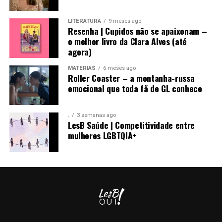
LITERATURA
9 meses ago
Resenha | Cupidos não se apaixonam –
o melhor livro da Clara Alves (até
agora)
MATÉRIAS
6 meses ago
Roller Coaster – a montanha-russa
emocional que toda fã de GL conhece
.
3 semanas ago
LesB Saúde | Competitividade entre
mulheres LGBTQIA+