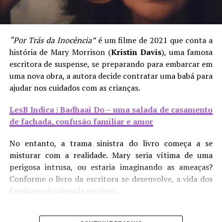
para que pequenas violências sejam cometidas umas
contra as outras, mesmo que de forma velada.
Monica Teixeira
“Por Trás da Inocência”
é um filme de 2021 que conta a
LesB Saúde | A solidão de mulheres sáficas
história de Mary Morrison (
Kristin Davis
), uma famosa
escritora de suspense, se preparando para embarcar em
Monica Teixeira é pedagoga e muito apaixonada pelo universo
Consequentemente, isso deixa explícito o quanto essa
literário. Amante de séries de médico, viciada em tudo que
uma nova obra, a autora decide contratar uma babá para
competitividade é um empecilho para o fortalecimento
envolve super-heróis e não perde um episódio de Legends Of
ajudar nos cuidados com as crianças.
de nós, mulheres LGBTQIA+, tanto de forma coletiva
Tomorrow. Ela vive na Cidade Maravilhosa, Rio de Janeiro.
quanto individual. Temos o direito de sentir afeto e
LesB Indica | Badhaai Do – uma salada de casamento
acolhimento umas com as outras e, enquanto grupo,
de fachada, confusão familiar e amor
politicamente falando. Afastar-nos desse lugar de afeto
que merecemos reforça as ações estereotipadas que nos
No entanto, a trama sinistra do livro começa a se
agridem. Desse modo, é importante reforçar a
misturar com a realidade. Mary seria vítima de uma
importância de não reproduzir essas atitudes que
perigosa intrusa, ou estaria imaginando as ameaças?
influenciam nossa saúde mental, para, assim, gerar
Conforme o livro da escritora se desenvolve, a vida dos
acolhimento de todas as formas enquanto comunidade.
familiares é colocada em risco.
Quando assistimos a candidata a babá Grace (
Greer