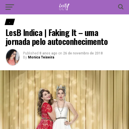
Vá para versão mobile
.
LesB Indica | Faking It – uma
jornada pelo autoconhecimento
Published
8 anos ago
on
26 de novembro de 2018
By
Monica Teixeira