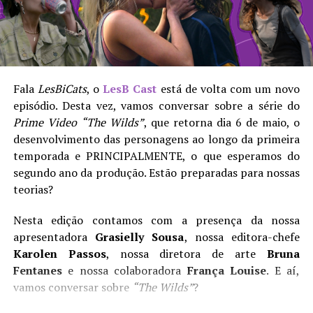
nunca tinha acontecido. É como se Mary tivesse sido
privada de todos os seus desejos e somente com a
chegada dela tudo emergisse.
Soa familiar para vocês?
Fala
LesBiCats
, o
LesB Cast
está de volta com um novo
episódio. Desta vez, vamos conversar sobre a série do
LesB Cast | Temporada 2 Episódio 02 – The Wilds e
Prime Video
“The Wilds”
, que retorna dia 6 de maio, o
teorias para a segunda temporada
desenvolvimento das personagens ao longo da primeira
temporada e PRINCIPALMENTE, o que esperamos do
A diretora e roteirista
Anna Elizabeth James
tem a
segundo ano da produção. Estão preparadas para nossas
mão leve para a condução das cenas. Talvez ela tema
teorias?
que suas simbologias não sejam claras o bastante, ou
duvide da capacidade de compreensão do espectador. De
Nesta edição contamos com a presença da nossa
qualquer modo, ressalta suas intenções ao limite do
apresentadora
Grasielly Sousa
, nossa editora-chefe
absurdo: o erotismo entre as duas mulheres se confirma
Karolen Passos
, nossa diretora de arte
Bruna
por uma sucessão vertiginosa de fusões, sobreposições,
Fentanes
e nossa colaboradora
França Louise
. E aí,
câmeras lentas e imagens deslizando por todos os lados,
vamos conversar sobre
“The Wilds”
?
sem saber onde parar.