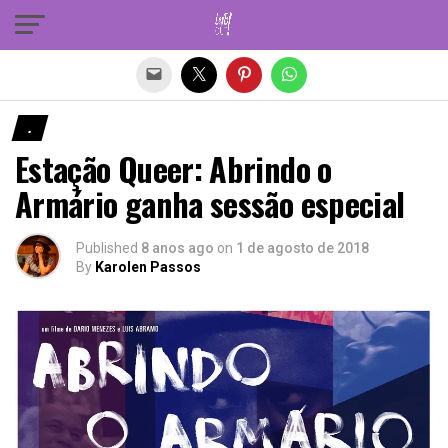
Sair da versão mobile
.
Estação Queer: Abrindo o
Armário ganha sessão especial
Published
8 anos ago
on
1 de agosto de 2018
By
Karolen Passos