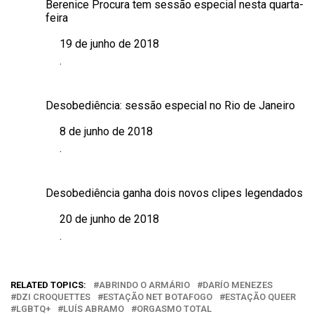
Berenice Procura tem sessão especial nesta quarta-
feira
19 de junho de 2018
Data
.
Em relação a
Desobediência: sessão especial no Rio de Janeiro
8 de junho de 2018
Data
.
Em relação a
Desobediência ganha dois novos clipes legendados
20 de junho de 2018
Data
.
Em relação a
RELATED TOPICS:
ABRINDO O ARMÁRIO
DARÍO MENEZES
DZI CROQUETTES
ESTAÇÃO NET BOTAFOGO
ESTAÇÃO QUEER
LGBTQ+
LUÍS ABRAMO
ORGASMO TOTAL