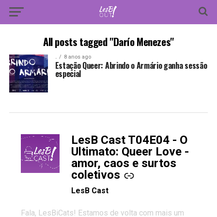
All posts tagged "Darío Menezes"
.
8 anos ago
Estação Queer: Abrindo o Armário ganha sessão
especial
LesB Cast T04E04 - O
-
Ultimato: Queer Love -
amor, caos e surtos
coletivos
LesB Cast
Fala, LesBiCats! Estamos de volta com mais um