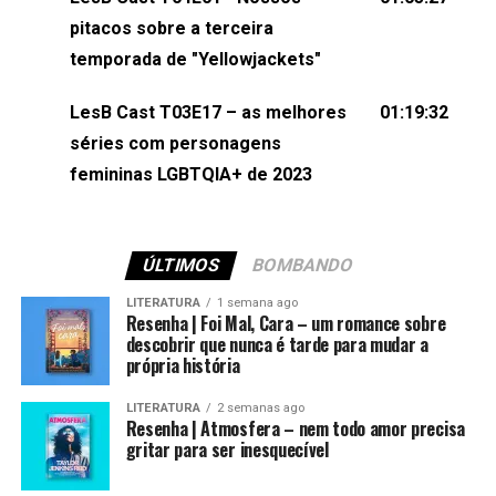
(⁠⁠⁠⁠@brunarfentanes⁠⁠⁠⁠) e Pollyelly FlorêncioEdição de
pitacos sobre a terceira
Naiady Machado
temporada de "Yellowjackets"
LesB Cast T03E17 – as melhores
01:19:32
séries com personagens
femininas LGBTQIA+ de 2023
ÚLTIMOS
BOMBANDO
LITERATURA
1 semana ago
Resenha | Foi Mal, Cara – um romance sobre
descobrir que nunca é tarde para mudar a
própria história
LITERATURA
2 semanas ago
Resenha | Atmosfera – nem todo amor precisa
gritar para ser inesquecível