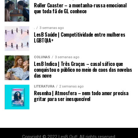
Roller Coaster – a montanha-russa emocional
que toda fã de GL conhece
.
3 semanas ago
LesB Saúde | Competitividade entre mulheres
LGBTQIA+
COLUNAS
3 semanas ago
LesB Indica | Três Graças – casal sáfico que
conquistou o público no meio do caos das novelas
das nove
LITERATURA
2 semanas ago
Resenha | Atmosfera – nem todo amor precisa
gritar para ser inesquecível
Copyright © 2022 LesB Out!. All rights reserved.