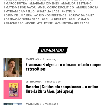
MARCO DUTRA
MARIANA XIMENES
MARJORIE ESTIANO
MATE-ME POR FAVOR
MEU CORPO É POLÍTICO
MURILO ROSA
MYRIAM CAMPELLO
NATÁLIA LAGE
NETFLIX
O FIM DE UMA ERA
O RIO NOS PERTENCE
O UIVO DA GAITA
OPERAÇÃO SONIA SEDA
PAULA BEATRIZ
PAULO HALM
SIMONE SPOLADORE
TELECINE
VALENTINA HERSZAGE
BOMBANDO
MATÉRIAS
6 meses ago
Francesca Bridgerton e o desconforto de romper
estereótipos
LITERATURA
9 meses ago
Resenha | Cupidos não se apaixonam – o melhor
livro da Clara Alves (até agora)
MATÉRIAS
6 meses ago