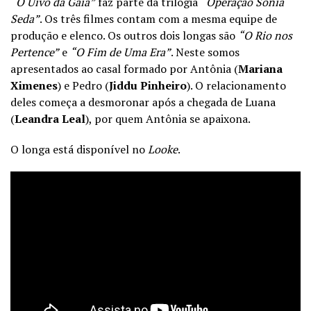
“O Uivo da Gaia”
faz parte da trilogia
“Operação Sonia
Seda”
. Os três filmes contam com a mesma equipe de
produção e elenco. Os outros dois longas são
“O Rio nos
Pertence”
e
“O Fim de Uma Era”
. Neste somos
apresentados ao casal formado por Antônia (
Mariana
Ximenes
) e Pedro (
Jiddu Pinheiro
). O relacionamento
deles começa a desmoronar após a chegada de Luana
(
Leandra Leal
), por quem Antônia se apaixona.
O longa está disponível no
Looke
.