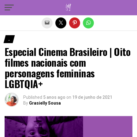
Sair da versão mobile
.
Especial Cinema Brasileiro | Oito
filmes nacionais com
personagens femininas
LGBTQIA+
Published
5 anos ago
on
19 de junho de 2021
By
Grasielly Sousa