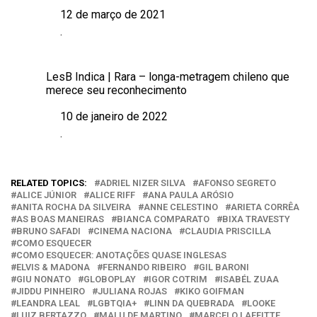
12 de março de 2021
Data
.
Em relação a
LesB Indica | Rara – longa-metragem chileno que
merece seu reconhecimento
10 de janeiro de 2022
Data
.
Em relação a
RELATED TOPICS:
ADRIEL NIZER SILVA
AFONSO SEGRETO
ALICE JÚNIOR
ALICE RIFF
ANA PAULA ARÓSIO
ANITA ROCHA DA SILVEIRA
ANNE CELESTINO
ARIETA CORRÊA
AS BOAS MANEIRAS
BIANCA COMPARATO
BIXA TRAVESTY
BRUNO SAFADI
CINEMA NACIONA
CLAUDIA PRISCILLA
COMO ESQUECER
COMO ESQUECER: ANOTAÇÕES QUASE INGLESAS
ELVIS & MADONA
FERNANDO RIBEIRO
GIL BARONI
GIU NONATO
GLOBOPLAY
IGOR COTRIM
ISABÉL ZUAA
JIDDU PINHEIRO
JULIANA ROJAS
KIKO GOIFMAN
LEANDRA LEAL
LGBTQIA+
LINN DA QUEBRADA
LOOKE
LUIZ BERTAZZO
MALU DE MARTINO
MARCELO LAFFITTE