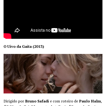
O Uivo da Gaita (2013)
Dirigido por
Bruno Safadi
e com roteiro de
Paulo Halm
,