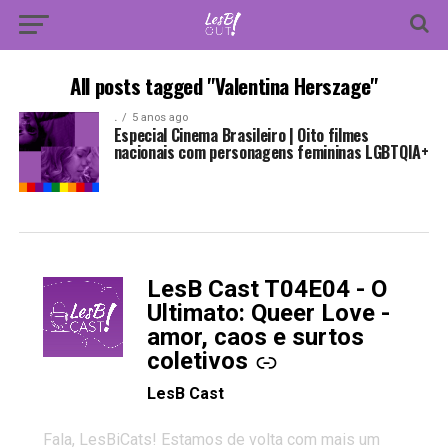
All posts tagged "Valentina Herszage"
.
5 anos ago
Especial Cinema Brasileiro | Oito filmes
nacionais com personagens femininas LGBTQIA+
LesB Cast T04E04 - O
-
Ultimato: Queer Love -
amor, caos e surtos
coletivos
LesB Cast
Fala, LesBiCats! Estamos de volta com mais um