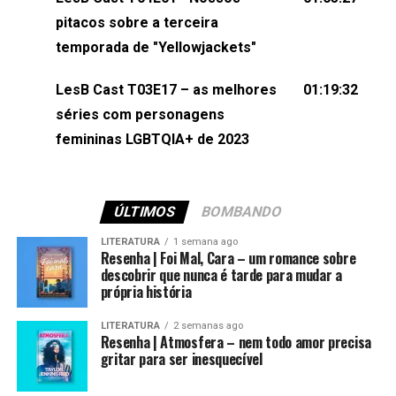
(⁠⁠⁠⁠@brunarfentanes⁠⁠⁠⁠) e Pollyelly FlorêncioEdição de
pitacos sobre a terceira
Naiady Machado
temporada de "Yellowjackets"
LesB Cast T03E17 – as melhores
01:19:32
séries com personagens
femininas LGBTQIA+ de 2023
ÚLTIMOS
BOMBANDO
LITERATURA
1 semana ago
Resenha | Foi Mal, Cara – um romance sobre
descobrir que nunca é tarde para mudar a
própria história
LITERATURA
2 semanas ago
Resenha | Atmosfera – nem todo amor precisa
gritar para ser inesquecível